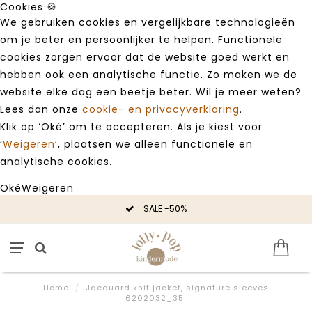
Cookies 🍪
We gebruiken cookies en vergelijkbare technologieën
om je beter en persoonlijker te helpen. Functionele
cookies zorgen ervoor dat de website goed werkt en
hebben ook een analytische functie. Zo maken we de
website elke dag een beetje beter. Wil je meer weten?
Lees dan onze
cookie- en privacyverklaring
.
Klik op ‘Oké’ om te accepteren. Als je kiest voor
‘
Weigeren
’, plaatsen we alleen functionele en
analytische cookies.
Oké
Weigeren
SALE -50%
Home
/
Jacquard knit jacket, signature sleeves
6202032_35