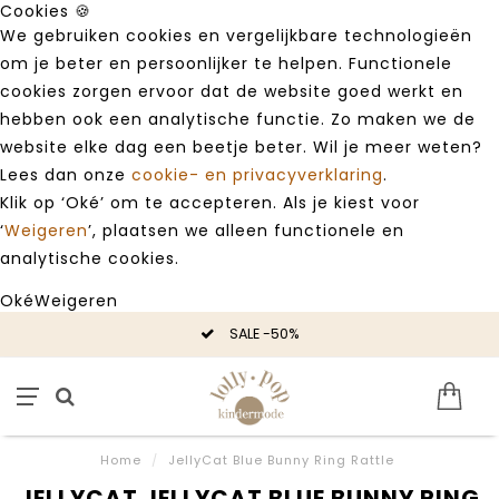
Cookies 🍪
We gebruiken cookies en vergelijkbare technologieën
om je beter en persoonlijker te helpen. Functionele
cookies zorgen ervoor dat de website goed werkt en
hebben ook een analytische functie. Zo maken we de
website elke dag een beetje beter. Wil je meer weten?
Lees dan onze
cookie- en privacyverklaring
.
Klik op ‘Oké’ om te accepteren. Als je kiest voor
‘
Weigeren
’, plaatsen we alleen functionele en
analytische cookies.
Oké
Weigeren
SALE -50%
Home
/
JellyCat Blue Bunny Ring Rattle
JELLYCAT JELLYCAT BLUE BUNNY RING