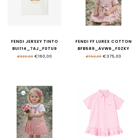
FENDI JERSEY TINTO
FENDI FF LUREX COTTON
BUI114_7AJ_F0TU9
BFB589_AVW6_F0ZKY
€160,00
€375,00
€320,00
€750,00