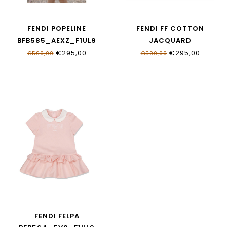
FENDI POPELINE
FENDI FF COTTON
BFB585_AEXZ_F1UL9
JACQUARD
BFB592_AS64_F1UL9
€295,00
€295,00
€590,00
€590,00
FENDI FELPA