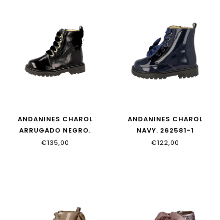
ANDANINES CHAROL
ANDANINES CHAROL
ARRUGADO NEGRO.
NAVY. 262581-1
252568-3
€135,00
€122,00