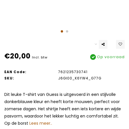
€20,00
Op voorraad
Incl. btw
EAN Code:
7621235730741
SKU:
J6GI00_K6YW4_G77G
Dit leuke T-shirt van Guess is uitgevoerd in een stijlvolle
donkerblauwe kleur en heeft korte mouwen, perfect voor
zomerse dagen. Het shirtje heeft een iets kortere en wijde
pasvorm, waardoor het lekker luchtig en comfortabel zit.
Op de borst
Lees meer..