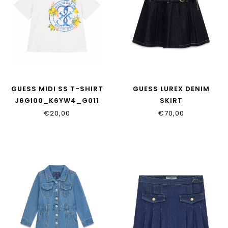
GUESS MIDI SS T-SHIRT
GUESS LUREX DENIM
J6GI00_K6YW4_G011
SKIRT
J6RD09_D5D90_RLUX
€20,00
€70,00