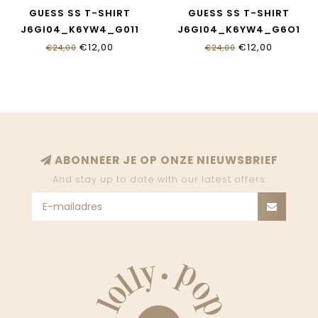
GUESS SS T-SHIRT
GUESS SS T-SHIRT
J6GI04_K6YW4_G011
J6GI04_K6YW4_G6O1
€12,00
€12,00
€24,00
€24,00
ABONNEER JE OP ONZE NIEUWSBRIEF
And stay up to date with our latest offers