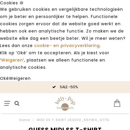
Cookies 🍪
We gebruiken cookies en vergelijkbare technologieën
om je beter en persoonlijker te helpen. Functionele
cookies zorgen ervoor dat de website goed werkt en
hebben ook een analytische functie. Zo maken we de
website elke dag een beetje beter. Wil je meer weten?
Lees dan onze
cookie- en privacyverklaring
.
Klik op ‘Oké’ om te accepteren. Als je kiest voor
‘
Weigeren
’, plaatsen we alleen functionele en
analytische cookies.
Oké
Weigeren
SALE -50%
Home
/
MIDI SS T-SHIRT J6GI00_K6YW4_G77G
GUESS MIDI SS T-SHIRT