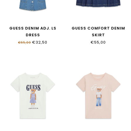
GUESS DENIM ADJ. LS
GUESS COMFORT DENIM
DRESS
SKIRT
K6RK03_D4EU0_EHBW
J6GD33_D8260_NSET
€32,50
€55,00
€65,00