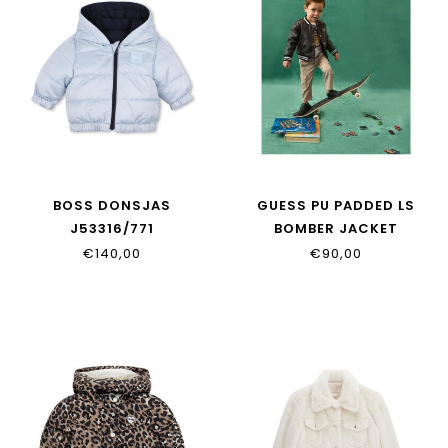
BOSS DONSJAS
GUESS PU PADDED LS
J53316/771
BOMBER JACKET
N6YL04_W2663_JBLK
€140,00
€90,00