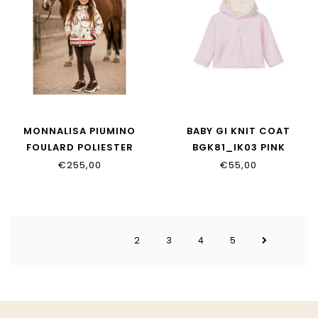
MONNALISA PIUMINO
BABY GI KNIT COAT
FOULARD POLIESTER
BGK81_IK03 PINK
19H100_8021_029F
€255,00
€55,00
2
3
4
5