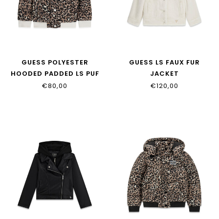
GUESS POLYESTER
GUESS LS FAUX FUR
HOODED PADDED LS PUF
JACKET
K6YL04_W2597_PMN4
J6YL13_K4223_G012
€80,00
€120,00