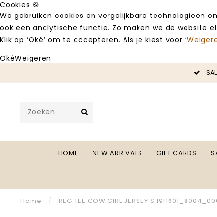
Cookies 🍪
We gebruiken cookies en vergelijkbare technologieën om
ook een analytische functie. Zo maken we de website e
Klik op ‘Oké’ om te accepteren. Als je kiest voor ‘
Weiger
Oké
Weigeren
LE -50%
SAL
HOME
NEW ARRIVALS
GIFT CARDS
S
Home
/
REG TEE COW GIRL JERSEY S 19H601_8004_00