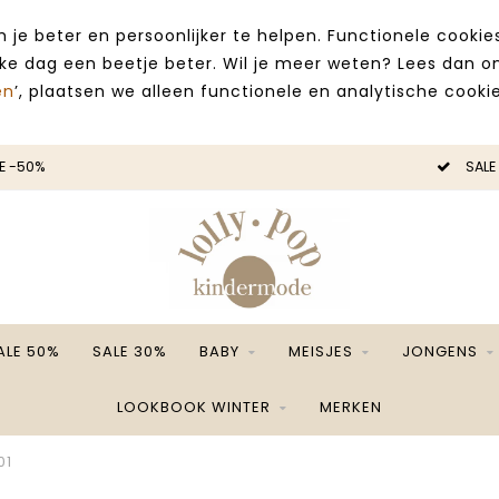
 je beter en persoonlijker te helpen. Functionele cooki
lke dag een beetje beter. Wil je meer weten? Lees dan 
en
’, plaatsen we alleen functionele en analytische cookie
E -50%
SALE
ALE 50%
SALE 30%
BABY
MEISJES
JONGENS
LOOKBOOK WINTER
MERKEN
01