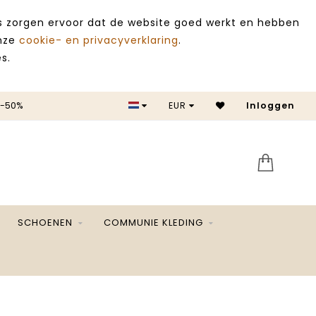
es zorgen ervoor dat de website goed werkt en hebben
onze
cookie- en privacyverklaring
.
s.
 -50%
EUR
Inloggen
SALE 
SCHOENEN
COMMUNIE KLEDING