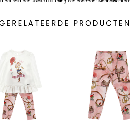
eft het shirt een unieke uitstraling. Een charmant Monnalisa-it
GERELATEERDE PRODUCTE