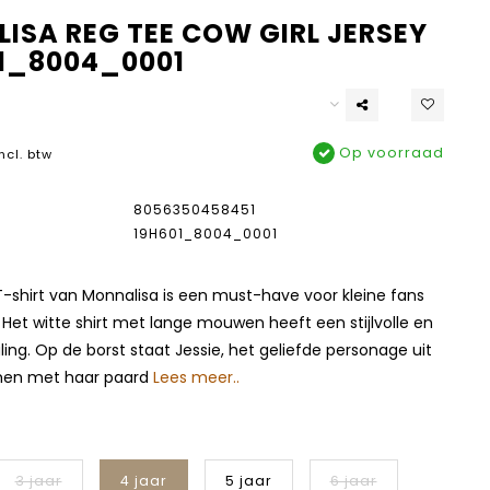
ISA REG TEE COW GIRL JERSEY
01_8004_0001
Op voorraad
ncl. btw
8056350458451
19H601_8004_0001
T-shirt van Monnalisa is een must-have voor kleine fans
 Het witte shirt met lange mouwen heeft een stijlvolle en
aling. Op de borst staat Jessie, het geliefde personage uit
men met haar paard
Lees meer..
3 jaar
4 jaar
5 jaar
6 jaar