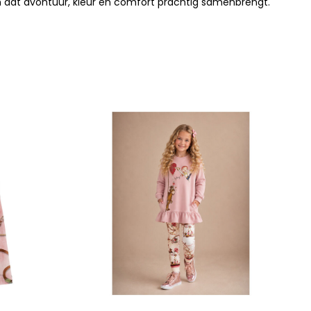
em dat avontuur, kleur en comfort prachtig samenbrengt.
N