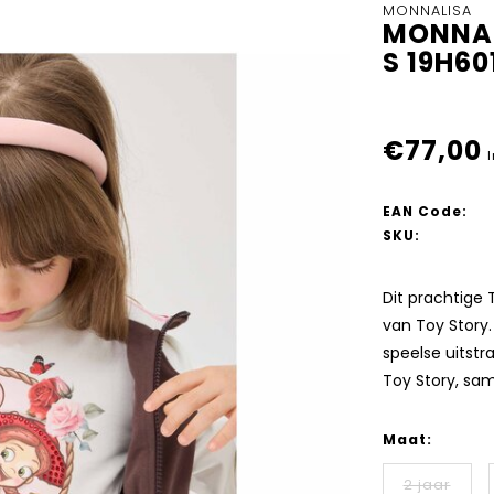
MONNALISA
MONNAL
S 19H6
€77,00
I
EAN Code:
SKU:
Dit prachtige 
van Toy Story.
speelse uitstr
Toy Story, sa
Maat:
2 jaar