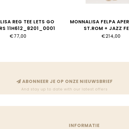
ISA REG TEE LETS GO
MONNALISA FELPA APER
ERS 11H612_8201_0001
ST.ROM + JAZZ F
19H800_8005_0
€77,00
€214,00
ABONNEER JE OP ONZE NIEUWSBRIEF
And stay up to date with our latest offers
INFORMATIE