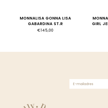
MONNALISA GONNA LISA
MONNAL
GABARDINA ST.R
GIRL J
11H701_8620_0684
€145,00