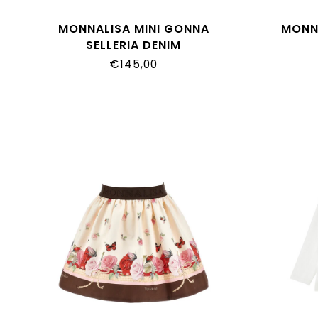
MONNALISA MINI GONNA
MONNA
SELLERIA DENIM
19H700_8042_0055
19
€145,00