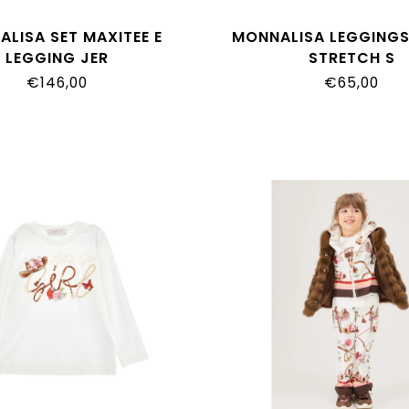
LISA SET MAXITEE E
MONNALISA LEGGINGS
LEGGING JER
STRETCH S
H501_8002_0194
19H403NP_8011_
€146,00
€65,00