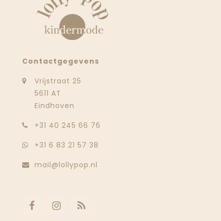
Contactgegevens
Vrijstraat 25
5611 AT
Eindhoven
‭+31 40 245 66 76
+31 6 83 21 57 38
mail@lollypop.nl