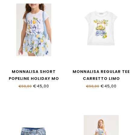
MONNALISA SHORT
MONNALISA REGULAR TEE
POPELINE HOLIDAY MO
CARRETTO LIMO
11G417_7624_0052
11G624_7201_0099
€45,00
€45,00
€90,00
€90,00