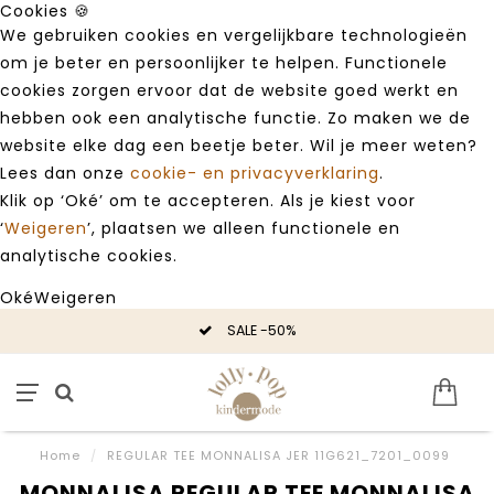
Cookies 🍪
We gebruiken cookies en vergelijkbare technologieën
om je beter en persoonlijker te helpen. Functionele
cookies zorgen ervoor dat de website goed werkt en
hebben ook een analytische functie. Zo maken we de
website elke dag een beetje beter. Wil je meer weten?
Lees dan onze
cookie- en privacyverklaring
.
Klik op ‘Oké’ om te accepteren. Als je kiest voor
‘
Weigeren
’, plaatsen we alleen functionele en
analytische cookies.
Oké
Weigeren
SALE -50%
Home
/
REGULAR TEE MONNALISA JER 11G621_7201_0099
MONNALISA REGULAR TEE MONNALISA