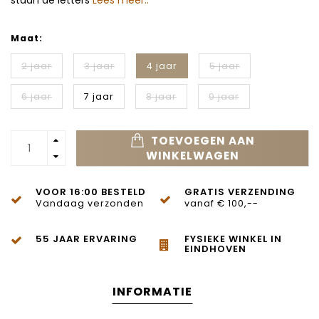
staan de letters
Lees meer..
Maat:
2 jaar
3 jaar
4 jaar
5 jaar
6 jaar
7 jaar
8 jaar
9 jaar
TOEVOEGEN AAN
WINKELWAGEN
VOOR 16:00 BESTELD
GRATIS VERZENDING
Vandaag verzonden
vanaf € 100,--
55 JAAR ERVARING
FYSIEKE WINKEL IN
EINDHOVEN
INFORMATIE