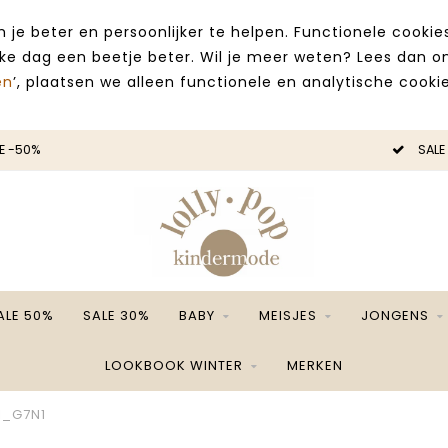
 je beter en persoonlijker te helpen. Functionele cooki
lke dag een beetje beter. Wil je meer weten? Lees dan 
en
’, plaatsen we alleen functionele en analytische cookie
E -50%
SALE
ALE 50%
SALE 30%
BABY
MEISJES
JONGENS
LOOKBOOK WINTER
MERKEN
1_G7N1