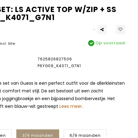
ET: LS ACTIVE TOP W/ZIP + SS
_K4071_G7N1
Op voorraad
Incl. btw
7625826827506
P6YG09_K4071_G7N1
 set van Guess is een perfect outfit voor de allerkleinsten
comfort met stijl. De set bestaat uit een zacht
n joggingbroekje en een bijpassend bombervestje. Het
ft een blauw-wit gestreept
Lees meer..
den
3/6 maanden
6/9 maanden