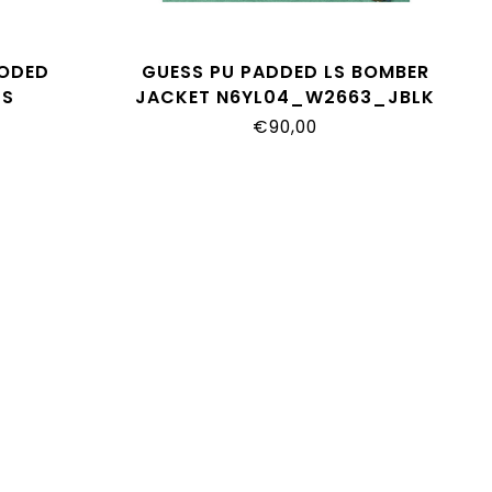
OODED
GUESS PU PADDED LS BOMBER
 S
JACKET N6YL04_W2663_JBLK
LM0A
€90,00