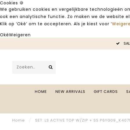
Cookies 🍪
We gebruiken cookies en vergelijkbare technologieën om
ook een analytische functie. Zo maken we de website e
Klik op ‘Oké’ om te accepteren. Als je kiest voor ‘
Weiger
Oké
Weigeren
LE -50%
SAL
HOME
NEW ARRIVALS
GIFT CARDS
S
Home
/
SET: LS ACTIVE TOP W/ZIP + SS P6YG09_K407