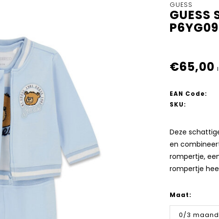
GUESS
GUESS S
P6YG09
€65,00
EAN Code:
SKU:
Deze schattige
en combineert 
rompertje, ee
rompertje hee
Maat:
0/3 maan