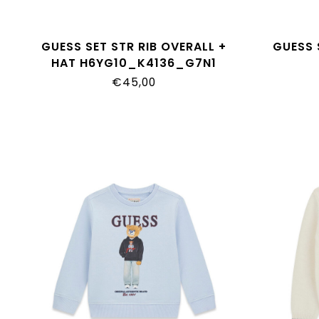
GUESS SET STR RIB OVERALL +
GUESS 
HAT H6YG10_K4136_G7N1
N6Y
€45,00