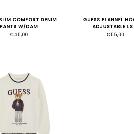
SLIM COMFORT DENIM
GUESS FLANNEL H
PANTS W/DAM
ADJUSTABLE LS
A03_D1265_BNRT
N6YH01_W2737_
€45,00
€55,00