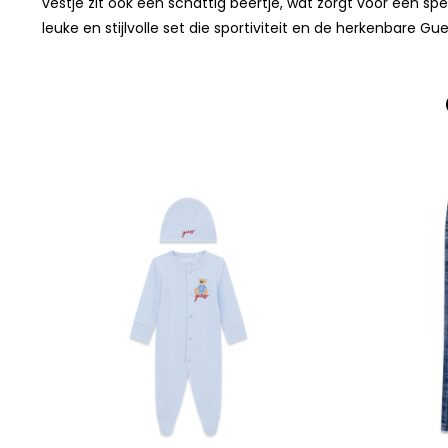
vestje zit ook een schattig beertje, wat zorgt voor een s
leuke en stijlvolle set die sportiviteit en de herkenbare G