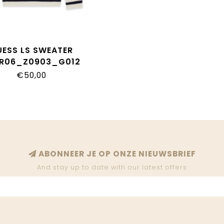
UESS LS SWEATER
R06_Z0903_G012
€50,00
ABONNEER JE OP ONZE NIEUWSBRIEF
And stay up to date with our latest offers