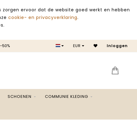
es zorgen ervoor dat de website goed werkt en hebben
onze
cookie- en privacyverklaring
.
s.
 -50%
EUR
Inloggen
SALE 
SCHOENEN
COMMUNIE KLEDING