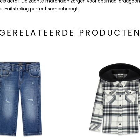
peels detail. De zachte materialen zorgen voor optimaal draagco
uess-uitstraling perfect samenbrengt.
GERELATEERDE PRODUCTE