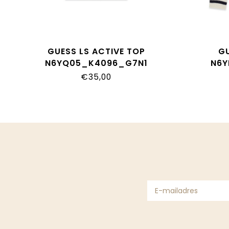
GUESS LS ACTIVE TOP
G
N6YQ05_K4096_G7N1
N6Y
€35,00