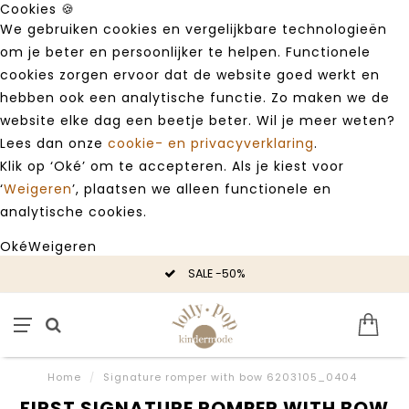
Cookies 🍪
We gebruiken cookies en vergelijkbare technologieën
om je beter en persoonlijker te helpen. Functionele
cookies zorgen ervoor dat de website goed werkt en
hebben ook een analytische functie. Zo maken we de
website elke dag een beetje beter. Wil je meer weten?
Lees dan onze
cookie- en privacyverklaring
.
Klik op ‘Oké’ om te accepteren. Als je kiest voor
‘
Weigeren
’, plaatsen we alleen functionele en
analytische cookies.
Oké
Weigeren
SALE -50%
Home
/
Signature romper with bow 6203105_0404
FIRST SIGNATURE ROMPER WITH BOW