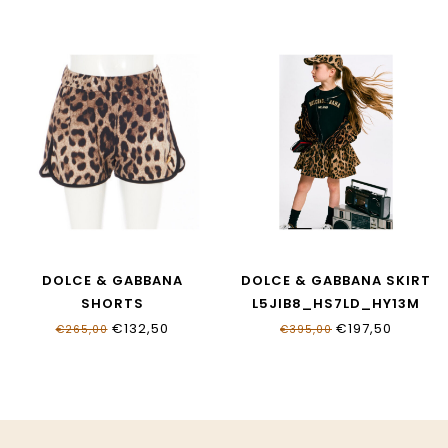
DOLCE & GABBANA
DOLCE & GABBANA SKIRT
SHORTS
L5JIB8_HS7LD_HY13M
L5J845_ONO11_HY13M
€132,50
€197,50
€265,00
€395,00