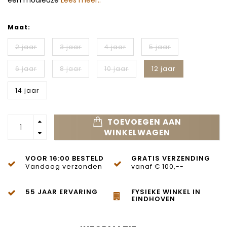
een modieuze
Lees meer..
Maat:
2 jaar
3 jaar
4 jaar
5 jaar
6 jaar
8 jaar
10 jaar
12 jaar
14 jaar
TOEVOEGEN AAN
WINKELWAGEN
VOOR 16:00 BESTELD
GRATIS VERZENDING
Vandaag verzonden
vanaf € 100,--
55 JAAR ERVARING
FYSIEKE WINKEL IN
EINDHOVEN