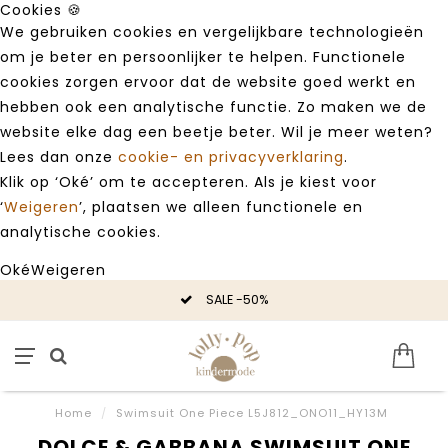
Cookies 🍪
We gebruiken cookies en vergelijkbare technologieën
om je beter en persoonlijker te helpen. Functionele
cookies zorgen ervoor dat de website goed werkt en
hebben ook een analytische functie. Zo maken we de
website elke dag een beetje beter. Wil je meer weten?
Lees dan onze
cookie- en privacyverklaring
.
Klik op ‘Oké’ om te accepteren. Als je kiest voor
‘
Weigeren
’, plaatsen we alleen functionele en
analytische cookies.
Oké
Weigeren
SALE -50%
Home
/
Swimsuit One Piece L5J812_ONO11_HY13M
DOLCE & GABBANA SWIMSUIT ONE