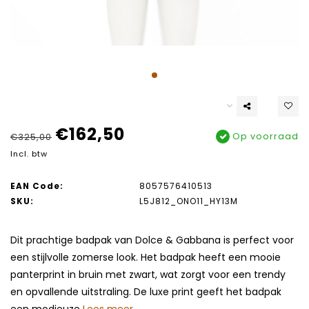
€162,50
Op voorraad
€325,00
Incl. btw
EAN Code:
8057576410513
SKU:
L5J812_ONO11_HY13M
Dit prachtige badpak van Dolce & Gabbana is perfect voor
een stijlvolle zomerse look. Het badpak heeft een mooie
panterprint in bruin met zwart, wat zorgt voor een trendy
en opvallende uitstraling. De luxe print geeft het badpak