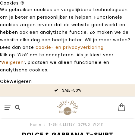
Cookies 🍪
We gebruiken cookies en vergelijkbare technologieën
om je beter en persoonlijker te helpen. Functionele
cookies zorgen ervoor dat de website goed werkt en
hebben ook een analytische functie. Zo maken we de
website elke dag een beetje beter. Wil je meer weten?
Lees dan onze
cookie- en privacyverklaring
.
Klik op ‘Oké’ om te accepteren. Als je kiest voor
‘
Weigeren
’, plaatsen we alleen functionele en
analytische cookies.
Oké
Weigeren
SALE -50%
Home
/
T-Shirt L1JTEY_G7PUD_W0111
DOLCE & GABBANA T-SHIRT