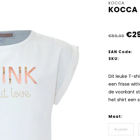
KOCCA
KOCCA 
€29
€59,00
EAN Code:
SKU:
Dit leuke T-shi
een frisse wi
de voorkant sta
het shirt een 
Maat:
8 jaar