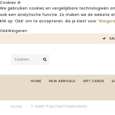
Cookies 🍪
We gebruiken cookies en vergelijkbare technologieën om
ook een analytische functie. Zo maken we de website e
Klik op ‘Oké’ om te accepteren. Als je kiest voor ‘
Weiger
Oké
Weigeren
LE -50%
SAL
HOME
NEW ARRIVALS
GIFT CARDS
S
Home
/
T-SHIRT P26JTS8774ABFA0000