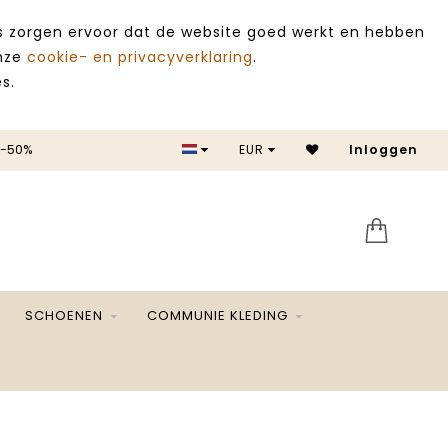
es zorgen ervoor dat de website goed werkt en hebben
onze
cookie- en privacyverklaring
.
s.
 -50%
EUR
Inloggen
SALE 
SCHOENEN
COMMUNIE KLEDING