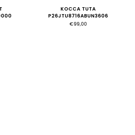
T
KOCCA TUTA
0000
P26JTU8716ABUN3606
€99,00