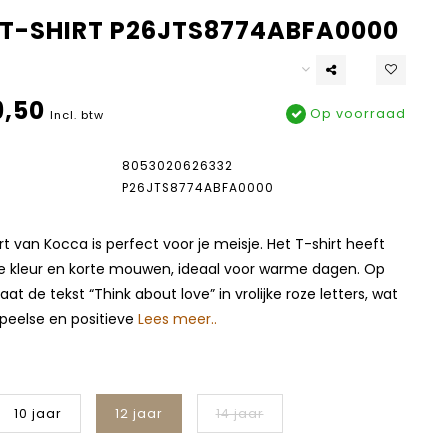
T-SHIRT P26JTS8774ABFA0000
,50
Op voorraad
Incl. btw
8053020626332
P26JTS8774ABFA0000
rt van Kocca is perfect voor je meisje. Het T-shirt heeft
tte kleur en korte mouwen, ideaal voor warme dagen. Op
at de tekst “Think about love” in vrolijke roze letters, wat
speelse en positieve
Lees meer..
10 jaar
12 jaar
14 jaar