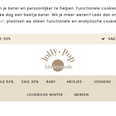
 je beter en persoonlijker te helpen. Functionele cooki
lke dag een beetje beter. Wil je meer weten? Lees dan 
en
’, plaatsen we alleen functionele en analytische cookie
E -50%
SALE
ALE 50%
SALE 30%
BABY
MEISJES
JONGENS
LOOKBOOK WINTER
MERKEN