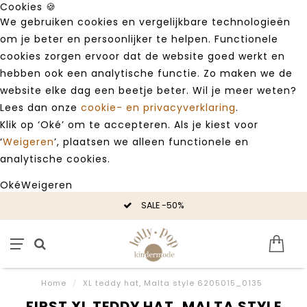
Cookies 🍪
We gebruiken cookies en vergelijkbare technologieën
om je beter en persoonlijker te helpen. Functionele
cookies zorgen ervoor dat de website goed werkt en
hebben ook een analytische functie. Zo maken we de
website elke dag een beetje beter. Wil je meer weten?
Lees dan onze
cookie- en privacyverklaring
.
Klik op ‘Oké’ om te accepteren. Als je kiest voor
‘
Weigeren
’, plaatsen we alleen functionele en
analytische cookies.
Oké
Weigeren
SALE -50%
Home
/
XL teddy hat, Malta style 6205015_0135
FIRST XL TEDDY HAT, MALTA STYLE