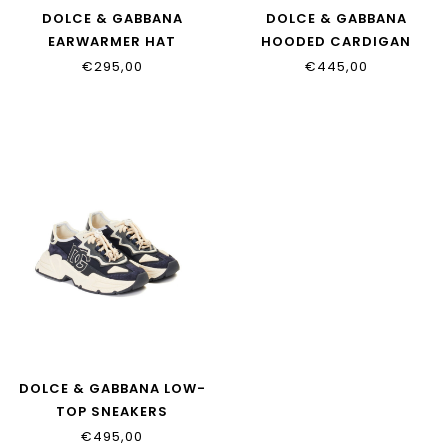
DOLCE & GABBANA
DOLCE & GABBANA
EARWARMER HAT
HOODED CARDIGAN
LB5H83_FUP7V_M2826
L4JWNX_G7P8E_B6712
€295,00
€445,00
DOLCE & GABBANA LOW-
TOP SNEAKERS
DA5119_AQ040_89923
€495,00