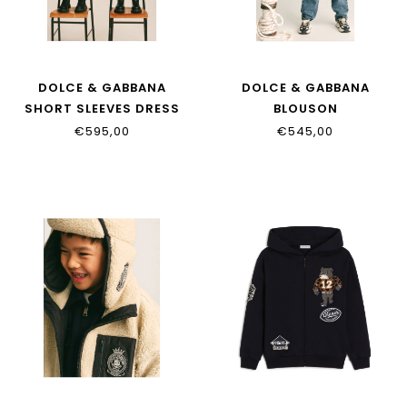
DOLCE & GABBANA
DOLCE & GABBANA
SHORT SLEEVES DRESS
BLOUSON
L54DU6_HU2CB_B6712
L4JB8M_FUP7V_M2826
€595,00
€545,00