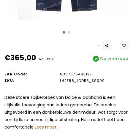
€365,00
Op voorraad
Incl. btw
EAN Code:
8057576493127
SKU:
L42F88_LDD53_S9000
Deze stoere spijkerbroek van Dolce & Gabbana is een
stijlvolle toevoeging aan iedere garderobe. De broek is
uitgevoerd in een donkerblauwe denimkleur, wat zorgt voor
een tijdloze en veelzijdige uitstraling. Het model heeft een
comfortabele
Lees meer..