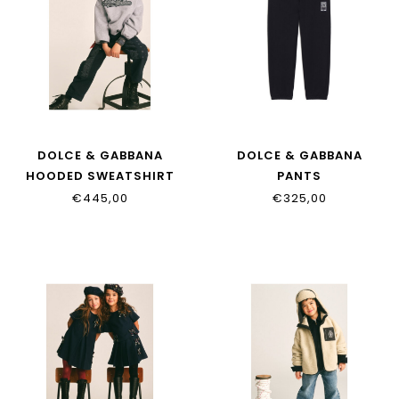
DOLCE & GABBANA
DOLCE & GABBANA
HOODED SWEATSHIRT
PANTS
L4JWNV_G7P6L_S9000
L4JPLQ_G7P6I_B6712
€445,00
€325,00