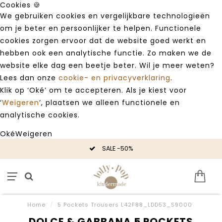
Cookies 🍪
We gebruiken cookies en vergelijkbare technologieën
om je beter en persoonlijker te helpen. Functionele
cookies zorgen ervoor dat de website goed werkt en
hebben ook een analytische functie. Zo maken we de
website elke dag een beetje beter. Wil je meer weten?
Lees dan onze
cookie- en privacyverklaring
.
Klik op ‘Oké’ om te accepteren. Als je kiest voor
‘
Weigeren
’, plaatsen we alleen functionele en
analytische cookies.
Oké
Weigeren
SALE -50%
Home
/
5 Pockets Trousers L42F88_LDD53_S9000
DOLCE & GABBANA 5 POCKETS