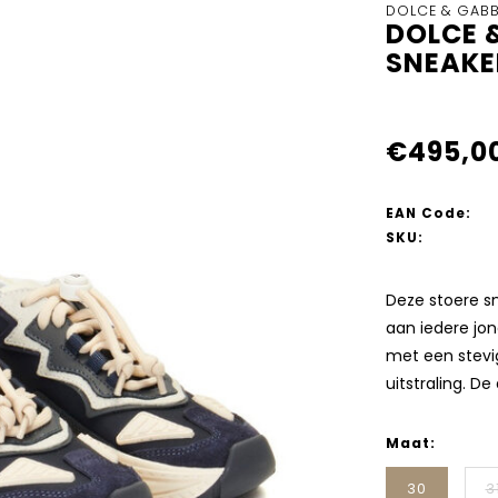
DOLCE & GAB
DOLCE 
SNEAKE
€495,0
EAN Code:
SKU:
Deze stoere sn
aan iedere jon
met een stevig
uitstraling. D
Maat:
30
3