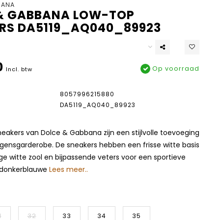
BANA
& GABBANA LOW-TOP
RS DA5119_AQ040_89923
0
Op voorraad
Incl. btw
8057996215880
DA5119_AQ040_89923
eakers van Dolce & Gabbana zijn een stijlvolle toevoeging
gensgarderobe. De sneakers hebben een frisse witte basis
e witte zool en bijpassende veters voor een sportieve
e donkerblauwe
Lees meer..
1
32
33
34
35