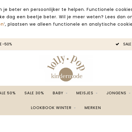
 je beter en persoonlijker te helpen. Functionele cooki
lke dag een beetje beter. Wil je meer weten? Lees dan 
en
’, plaatsen we alleen functionele en analytische cookie
E -50%
SALE
ALE 50%
SALE 30%
BABY
MEISJES
JONGENS
LOOKBOOK WINTER
MERKEN