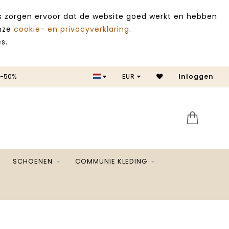
es zorgen ervoor dat de website goed werkt en hebben
onze
cookie- en privacyverklaring
.
s.
 -50%
EUR
Inloggen
SALE 
SCHOENEN
COMMUNIE KLEDING