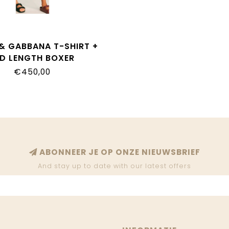
& GABBANA T-SHIRT +
ID LENGTH BOXER
THV_HS7RH_HC6DU
€450,00
ABONNEER JE OP ONZE NIEUWSBRIEF
And stay up to date with our latest offers