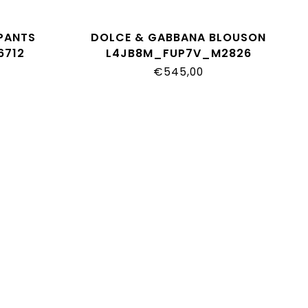
PANTS
DOLCE & GABBANA BLOUSON
6712
L4JB8M_FUP7V_M2826
€545,00