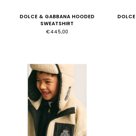
DOLCE & GABBANA HOODED
DOLCE
SWEATSHIRT
L4JWNV_G7P6L_S9000
L4J
€445,00