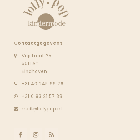
Contactgegevens
Vrijstraat 25
5611 AT
Eindhoven
‭+31 40 245 66 76
+31 6 83 21 57 38
mail@lollypop.nl