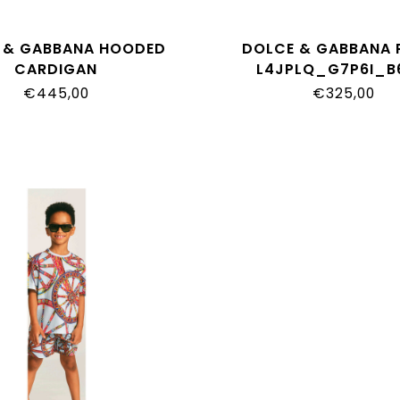
 & GABBANA HOODED
DOLCE & GABBANA 
CARDIGAN
L4JPLQ_G7P6I_B
WNX_G7P8E_B6712
€445,00
€325,00