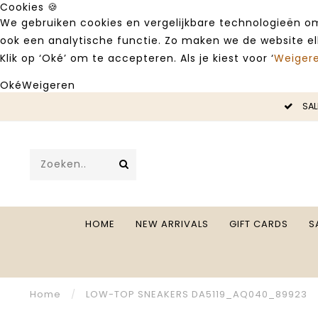
Cookies 🍪
We gebruiken cookies en vergelijkbare technologieën om
ook een analytische functie. Zo maken we de website e
Klik op ‘Oké’ om te accepteren. Als je kiest voor ‘
Weiger
Oké
Weigeren
LE -50%
SAL
HOME
NEW ARRIVALS
GIFT CARDS
S
Home
/
LOW-TOP SNEAKERS DA5119_AQ040_89923