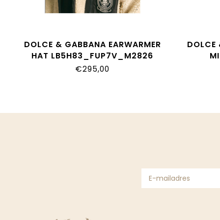
DOLCE & GABBANA EARWARMER
DOLCE 
HAT LB5H83_FUP7V_M2826
M
L4J
€295,00