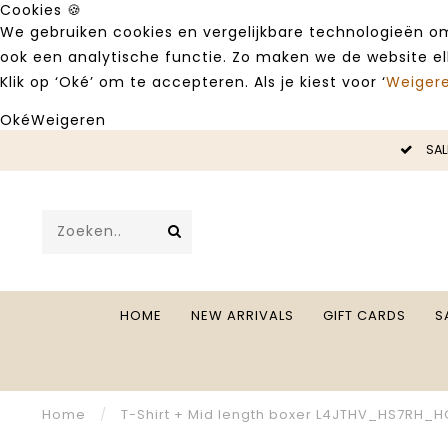
Cookies 🍪
We gebruiken cookies en vergelijkbare technologieën om
ook een analytische functie. Zo maken we de website e
Klik op ‘Oké’ om te accepteren. Als je kiest voor ‘
Weiger
Oké
Weigeren
LE -50%
SAL
HOME
NEW ARRIVALS
GIFT CARDS
S
Home
/
T-Shirt + Mid length boxer L4JTHV_HS7RH_