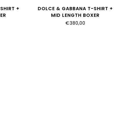
SHIRT +
DOLCE & GABBANA T-SHIRT +
ER
MID LENGTH BOXER
0111
L1JTIT_G7P9F_S9000
€380,00