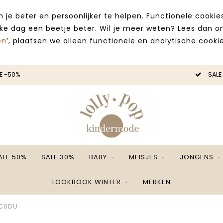
 je beter en persoonlijker te helpen. Functionele cooki
lke dag een beetje beter. Wil je meer weten? Lees dan 
en
’, plaatsen we alleen functionele en analytische cookie
E -50%
SALE
ALE 50%
SALE 30%
BABY
MEISJES
JONGENS
LOOKBOOK WINTER
MERKEN
HC6DU