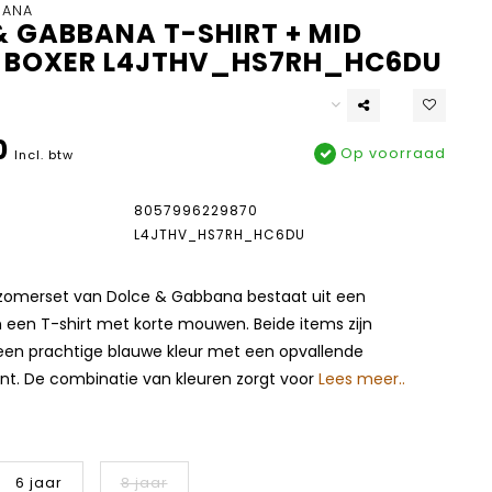
BANA
& GABBANA T-SHIRT + MID
 BOXER L4JTHV_HS7RH_HC6DU
0
Op voorraad
Incl. btw
8057996229870
L4JTHV_HS7RH_HC6DU
e zomerset van Dolce & Gabbana bestaat uit een
een T-shirt met korte mouwen. Beide items zijn
 een prachtige blauwe kleur met een opvallende
nt. De combinatie van kleuren zorgt voor
Lees meer..
6 jaar
8 jaar