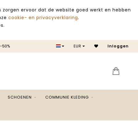
es zorgen ervoor dat de website goed werkt en hebben
onze
cookie- en privacyverklaring
.
s.
 -50%
EUR
Inloggen
SALE 
SCHOENEN
COMMUNIE KLEDING