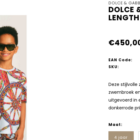
DOLCE & GAB
DOLCE 
LENGTH
€450,0
EAN Code:
SKU:
Deze stijlvoll
zwembroek en 
uitgevoerd in
donkerrode pri
Maat:
4 jaar