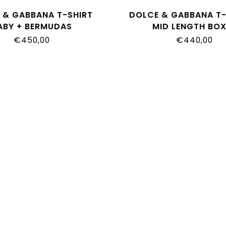
 & GABBANA T-SHIRT
DOLCE & GABBANA T-
ABY + BERMUDAS
MID LENGTH BOX
TKH_G7P5D_W0111
L4JTKH_G7P5D_W
€450,00
€440,00