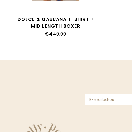
DOLCE & GABBANA T-SHIRT +
MID LENGTH BOXER
L4JTIT_G7P9F_S9000
€440,00