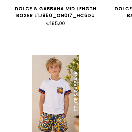
DOLCE & GABBANA MID LENGTH
DOLCE
BOXER L1J850_ON0I7_HC6DU
B
L4J
€195,00