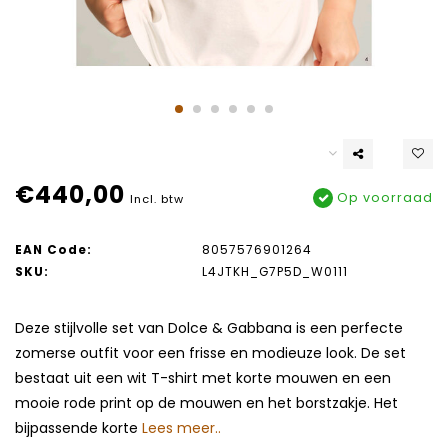
€440,00
Op voorraad
Incl. btw
EAN Code:
8057576901264
SKU:
L4JTKH_G7P5D_W0111
Deze stijlvolle set van Dolce & Gabbana is een perfecte
zomerse outfit voor een frisse en modieuze look. De set
bestaat uit een wit T-shirt met korte mouwen en een
mooie rode print op de mouwen en het borstzakje. Het
bijpassende korte
Lees meer..