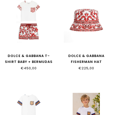
DOLCE & GABBANA T-
DOLCE & GABBANA
SHIRT BABY + BERMUDAS
FISHERMAN HAT
L4JTKH_G7P5D_W0111
LB4H42_FI5OI_I63TN
€450,00
€225,00