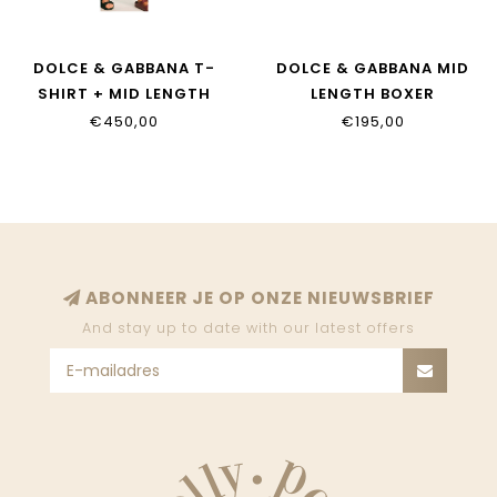
DOLCE & GABBANA T-
DOLCE & GABBANA MID
SHIRT + MID LENGTH
LENGTH BOXER
BOXER
L1J850_ON0I7_HC6DU
€450,00
€195,00
L4JTHV_HS7RH_HC6DU
ABONNEER JE OP ONZE NIEUWSBRIEF
And stay up to date with our latest offers