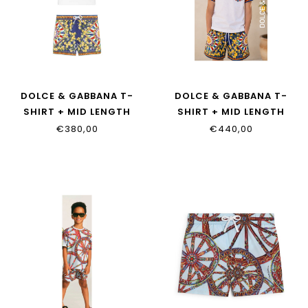
DOLCE & GABBANA T-
DOLCE & GABBANA T-
SHIRT + MID LENGTH
SHIRT + MID LENGTH
BOXER
BOXER
€380,00
€440,00
L1JTIT_G7P9F_S9000
L4JTIT_G7P9F_S9000