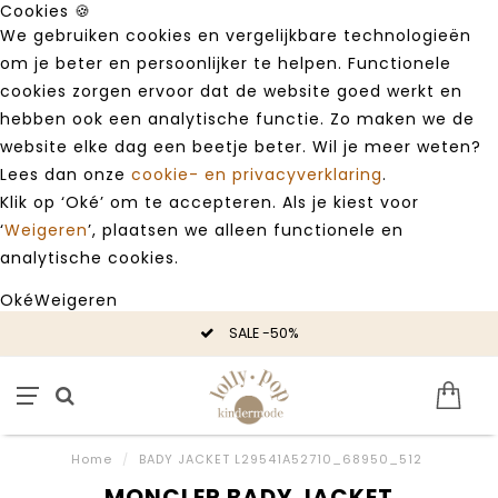
Cookies 🍪
We gebruiken cookies en vergelijkbare technologieën
om je beter en persoonlijker te helpen. Functionele
cookies zorgen ervoor dat de website goed werkt en
hebben ook een analytische functie. Zo maken we de
website elke dag een beetje beter. Wil je meer weten?
Lees dan onze
cookie- en privacyverklaring
.
Klik op ‘Oké’ om te accepteren. Als je kiest voor
‘
Weigeren
’, plaatsen we alleen functionele en
analytische cookies.
Oké
Weigeren
SALE -50%
Home
/
BADY JACKET L29541A52710_68950_512
MONCLER BADY JACKET