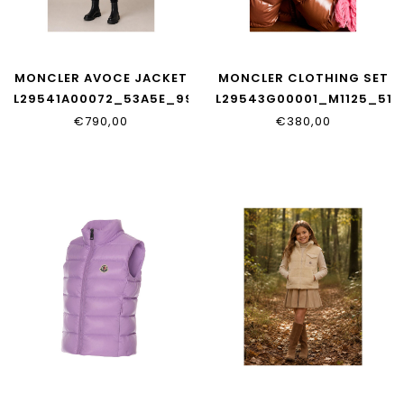
MONCLER AVOCE JACKET
MONCLER CLOTHING SET
L29541A00072_53A5E_999
L29543G00001_M1125_51D
€790,00
€380,00