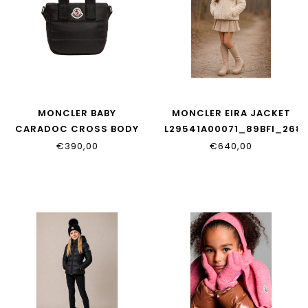
MONCLER BABY
MONCLER EIRA JACKET
CARADOC CROSS BODY
L29541A00071_89BFI_268
BAG
€390,00
€640,00
L29545L00001_N0200_999