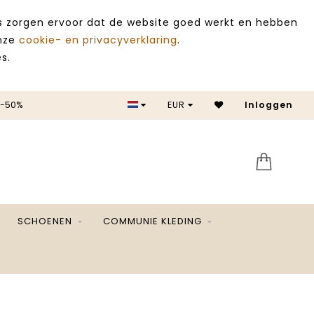
es zorgen ervoor dat de website goed werkt en hebben
onze
cookie- en privacyverklaring
.
s.
 -50%
EUR
Inloggen
SALE 
SCHOENEN
COMMUNIE KLEDING