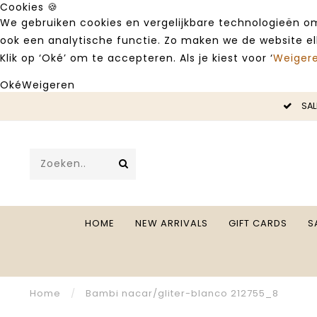
Cookies 🍪
We gebruiken cookies en vergelijkbare technologieën om
ook een analytische functie. Zo maken we de website e
Klik op ‘Oké’ om te accepteren. Als je kiest voor ‘
Weiger
Oké
Weigeren
LE -50%
SAL
HOME
NEW ARRIVALS
GIFT CARDS
S
Home
/
Bambi nacar/gliter-blanco 212755_8