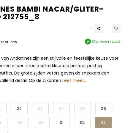
NES BAMBI NACAR/GLITER-
 212755_8
Op voorraad
Incl. btw
van Andanines zijn een stijlvolle en feestelijke keuze voor
omen in een mooie witte kleur die perfect past bij
outfits. De grote zijden veters geven de sneakers een
allend detail. Op de zijkanten
Lees meer..
1
22
23
24
25
26
8
29
30
31
32
33