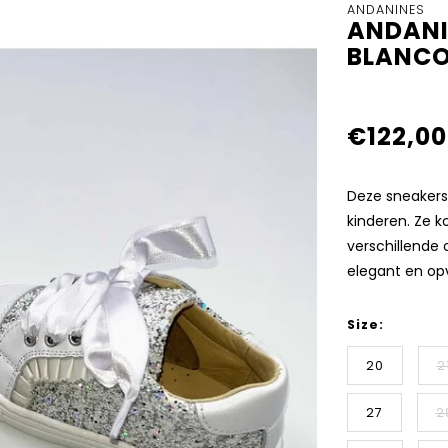
ANDANINES
ANDANI
BLANCO
€122,00
Deze sneakers 
kinderen. Ze k
verschillende 
elegant en opv
Size:
20
2
27
2