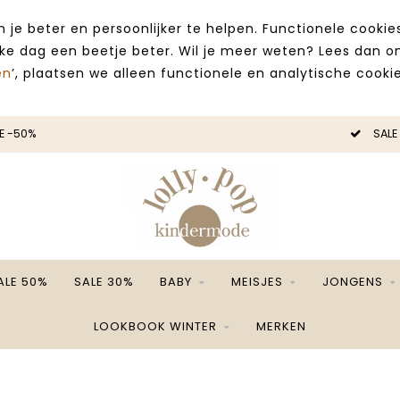
 je beter en persoonlijker te helpen. Functionele cooki
lke dag een beetje beter. Wil je meer weten? Lees dan 
en
’, plaatsen we alleen functionele en analytische cookie
E -50%
SALE
ALE 50%
SALE 30%
BABY
MEISJES
JONGENS
LOOKBOOK WINTER
MERKEN