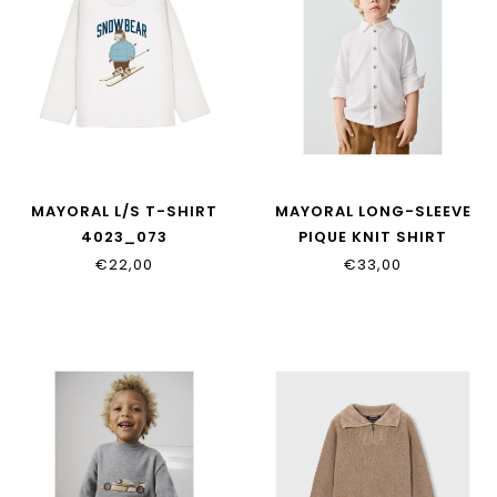
MAYORAL L/S T-SHIRT
MAYORAL LONG-SLEEVE
4023_073
PIQUE KNIT SHIRT
4145_091
€22,00
€33,00