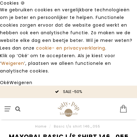
Cookies 🍪
We gebruiken cookies en vergelijkbare technologieën
om je beter en persoonlijker te helpen. Functionele
cookies zorgen ervoor dat de website goed werkt en
hebben ook een analytische functie. Zo maken we de
website elke dag een beetje beter. Wil je meer weten?
Lees dan onze
cookie- en privacyverklaring
.
Klik op ‘Oké’ om te accepteren. Als je kiest voor
‘
Weigeren
’, plaatsen we alleen functionele en
analytische cookies.
Oké
Weigeren
SALE -50%
Home
/
Basic l/s shirt 146_055
MAYORAL BASIC L/S SHIRT 146_055