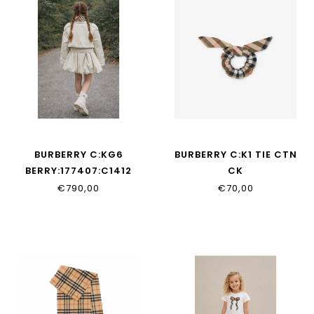
BURBERRY C:KG6
BURBERRY C:K1 TIE CTN
BERRY:177407:C1412
CK
SCRNCH:159218:B9368
€790,00
€70,00