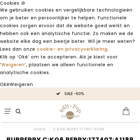
Cookies 🍪
We gebruiken cookies en vergelijkbare technologieën
om je beter en persoonlijker te helpen. Functionele
cookies zorgen ervoor dat de website goed werkt en
hebben ook een analytische functie. Zo maken we de
website elke dag een beetje beter. Wil je meer weten?
Lees dan onze
cookie- en privacyverklaring
.
Klik op ‘Oké’ om te accepteren. Als je kiest voor
‘
Weigeren
’, plaatsen we alleen functionele en
analytische cookies.
Oké
Weigeren
SALE -50%
Home
/
C:KG6 BERRY:177407:A1189
BURBERRY C:KG6 BERRY:177407:A1189