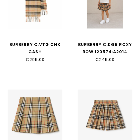
BURBERRY C:VTG CHK
BURBERRY C:KG5 ROXY
CASH
BOW:120574:A2014
SCARF:137144:B9368
€295,00
€245,00