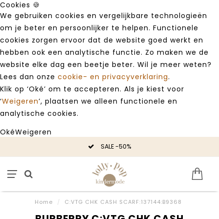
Cookies 🍪
We gebruiken cookies en vergelijkbare technologieën
om je beter en persoonlijker te helpen. Functionele
cookies zorgen ervoor dat de website goed werkt en
hebben ook een analytische functie. Zo maken we de
website elke dag een beetje beter. Wil je meer weten?
Lees dan onze
cookie- en privacyverklaring
.
Klik op ‘Oké’ om te accepteren. Als je kiest voor
‘
Weigeren
’, plaatsen we alleen functionele en
analytische cookies.
Oké
Weigeren
SALE -50%
Home
/
C:VTG CHK CASH SCARF:137144:B9368
BURBERRY C:VTG CHK CASH