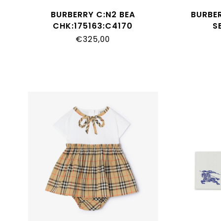
BURBERRY C:N2 BEA
BURBE
CHK:175163:C4170
S
€325,00