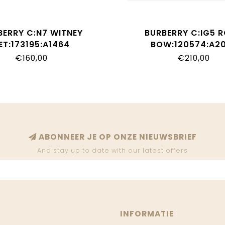
BERRY C:N7 WITNEY
BURBERRY C:IG5 
ET:173195:A1464
BOW:120574:A2
€160,00
€210,00
ABONNEER JE OP ONZE NIEUWSBRIEF
And stay up to date with our latest offers
INFORMATIE