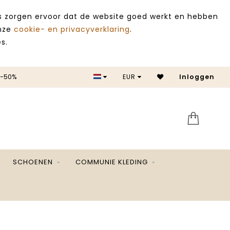
es zorgen ervoor dat de website goed werkt en hebben
onze
cookie- en privacyverklaring
.
s.
 -50%
EUR
Inloggen
SALE 
SCHOENEN
COMMUNIE KLEDING