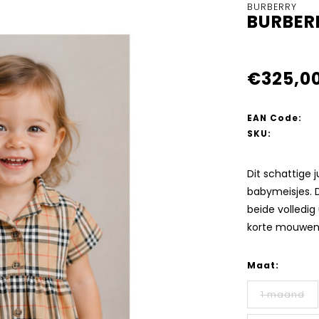
BURBERRY
BURBERR
€325,0
EAN Code:
SKU:
Dit schattige j
babymeisjes. D
beide volledig 
korte mouwen,
Maat:
1 maand