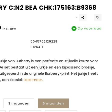
Y C:N2 BEA CHK:175163:B9368
0
Op voorraad
Incl. btw
5045762129229
8126411
urkje van Burberry is een perfecte en stijlvolle keuze voor
e set bestaat uit een jurkje en een bijpassend broekje,
uitgevoerd in de originele Burberry-print. Het jurkje heeft
 een klassiek
Lees meer..
3 maanden
6 maanden