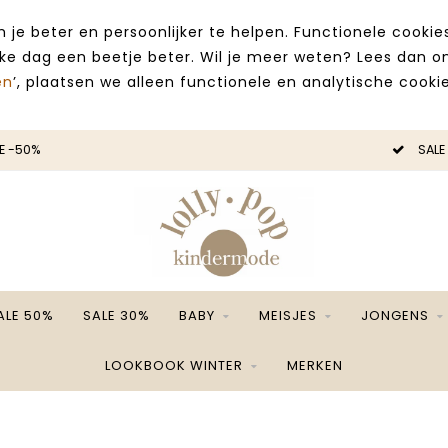
 je beter en persoonlijker te helpen. Functionele cooki
lke dag een beetje beter. Wil je meer weten? Lees dan 
en
’, plaatsen we alleen functionele en analytische cookie
E -50%
SALE
ALE 50%
SALE 30%
BABY
MEISJES
JONGENS
LOOKBOOK WINTER
MERKEN