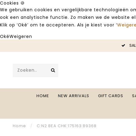
Cookies 🍪
We gebruiken cookies en vergelijkbare technologieën om
ook een analytische functie. Zo maken we de website e
Klik op ‘Oké’ om te accepteren. Als je kiest voor ‘
Weiger
Oké
Weigeren
LE -50%
SAL
HOME
NEW ARRIVALS
GIFT CARDS
S
Home
/
C:N2 BEA CHK:175163:B9368