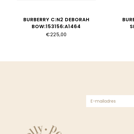
BURBERRY C:N2 DEBORAH
BUR
BOW:153156:A1464
S
€225,00