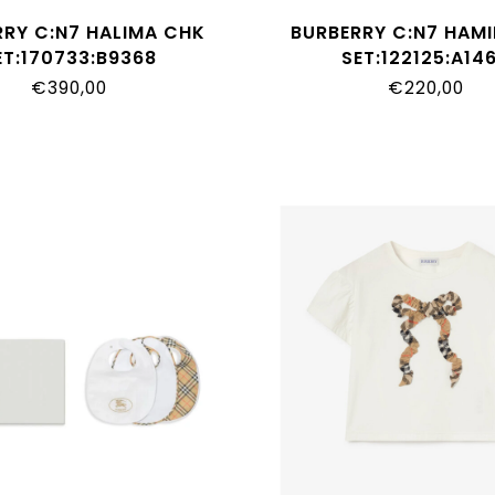
RRY C:N7 HALIMA CHK
BURBERRY C:N7 HAMI
ET:170733:B9368
SET:122125:A14
€390,00
€220,00