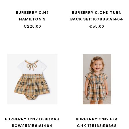
BURBERRY C:N7
BURBERRY C:CHK TURN
HAMILTON S
BACK SET:167889:A1464
SET:122125:A1439
€220,00
€55,00
BURBERRY C:N2 DEBORAH
BURBERRY C:N2 BEA
BOW:153156:A1464
CHK:175163:B9368