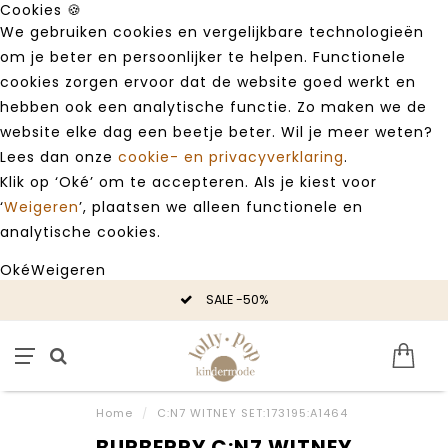
Cookies 🍪
We gebruiken cookies en vergelijkbare technologieën
om je beter en persoonlijker te helpen. Functionele
cookies zorgen ervoor dat de website goed werkt en
hebben ook een analytische functie. Zo maken we de
website elke dag een beetje beter. Wil je meer weten?
Lees dan onze
cookie- en privacyverklaring
.
Klik op ‘Oké’ om te accepteren. Als je kiest voor
‘
Weigeren
’, plaatsen we alleen functionele en
analytische cookies.
Oké
Weigeren
SALE -50%
Home
/
C:N7 WITNEY SET:173195:A1464
BURBERRY C:N7 WITNEY