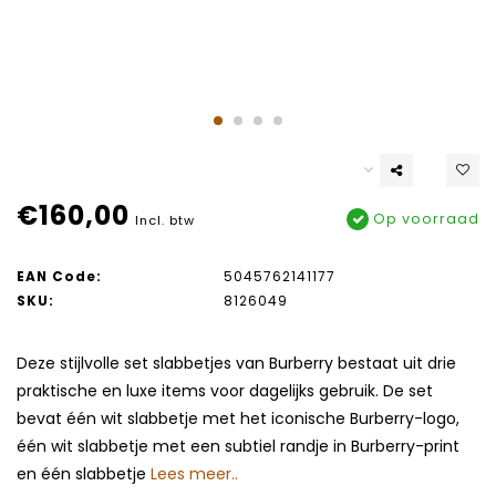
€160,00
Op voorraad
Incl. btw
EAN Code:
5045762141177
SKU:
8126049
Deze stijlvolle set slabbetjes van Burberry bestaat uit drie
praktische en luxe items voor dagelijks gebruik. De set
bevat één wit slabbetje met het iconische Burberry-logo,
één wit slabbetje met een subtiel randje in Burberry-print
en één slabbetje
Lees meer..