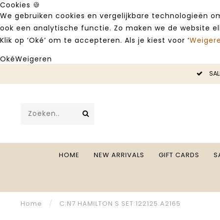
Cookies 🍪
We gebruiken cookies en vergelijkbare technologieën om
ook een analytische functie. Zo maken we de website e
Klik op ‘Oké’ om te accepteren. Als je kiest voor ‘
Weiger
Oké
Weigeren
LE -50%
SAL
HOME
NEW ARRIVALS
GIFT CARDS
S
Home
/
C:N7 HAMILTON S SET:122125:A2165