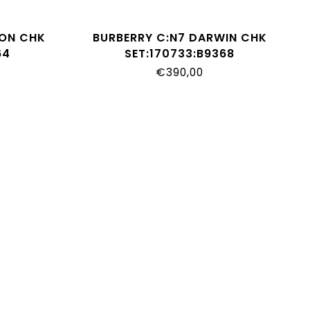
SON CHK
BURBERRY C:N7 DARWIN CHK
64
SET:170733:B9368
€390,00