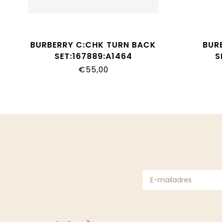
BURBERRY C:CHK TURN BACK
BUR
SET:167889:A1464
S
€55,00