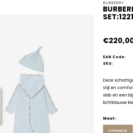
BURBERRY
BURBER
SET:122
€220,0
EAN Code:
SKU:
Deze schattig
stijl en comfor
slab en een bi
lichtblauwe kl
Maat:
1 maand