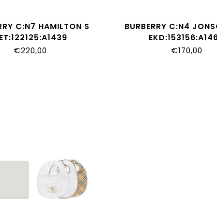
RRY C:N7 HAMILTON S
BURBERRY C:N4 JON
ET:122125:A1439
EKD:153156:A14
€220,00
€170,00