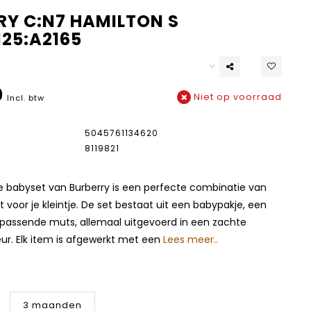
RY C:N7 HAMILTON S
125:A2165
0
Niet op voorraad
Incl. btw
5045761134620
8119821
e babyset van Burberry is een perfecte combinatie van
t voor je kleintje. De set bestaat uit een babypakje, een
jpassende muts, allemaal uitgevoerd in een zachte
eur. Elk item is afgewerkt met een
Lees meer..
3 maanden