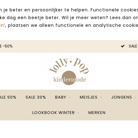
 je beter en persoonlijker te helpen. Functionele cooki
lke dag een beetje beter. Wil je meer weten? Lees dan 
en
’, plaatsen we alleen functionele en analytische cookie
E -50%
SALE
ALE 50%
SALE 30%
BABY
MEISJES
JONGENS
LOOKBOOK WINTER
MERKEN