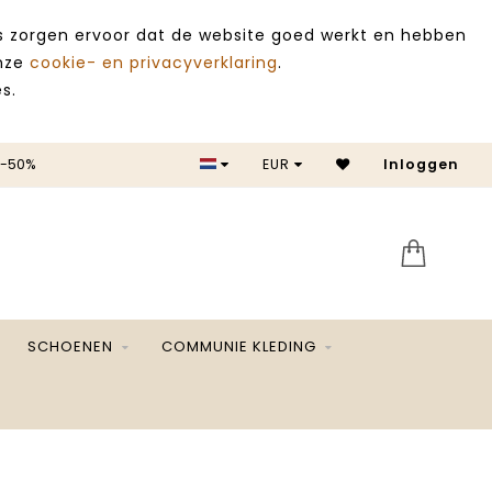
es zorgen ervoor dat de website goed werkt en hebben
onze
cookie- en privacyverklaring
.
s.
 -50%
EUR
Inloggen
SALE 
SCHOENEN
COMMUNIE KLEDING