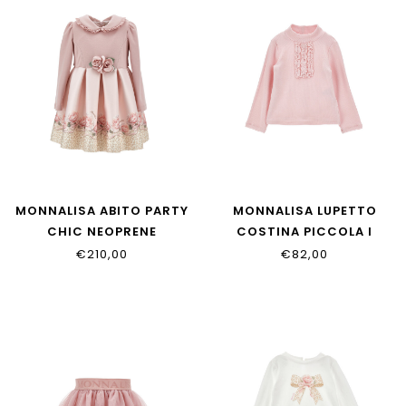
MONNALISA ABITO PARTY
MONNALISA LUPETTO
CHIC NEOPRENE
COSTINA PICCOLA I
31H909_8651_0080
37H617_8212_094F
€210,00
€82,00