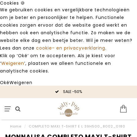
Cookies 🍪
We gebruiken cookies en vergelijkbare technologieën
om je beter en persoonlijker te helpen. Functionele
cookies zorgen ervoor dat de website goed werkt en
hebben ook een analytische functie. Zo maken we de
website elke dag een beetje beter. Wil je meer weten?
Lees dan onze
cookie- en privacyverklaring
.
Klik op ‘Oké’ om te accepteren. Als je kiest voor
‘
Weigeren
’, plaatsen we alleen functionele en
analytische cookies.
Oké
Weigeren
SALE -50%
Home
/
COMPLETO MAXI T-SHIRT E L 39H500_8002_0180
MONNALISA COMPLETO MAXI T-SHIRT