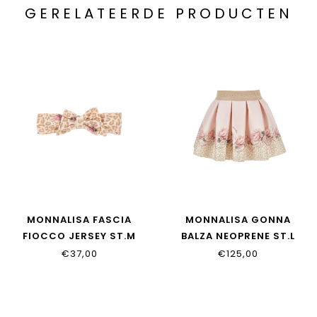
GERELATEERDE PRODUCTEN
MONNALISA FASCIA
MONNALISA GONNA
FIOCCO JERSEY ST.M
BALZA NEOPRENE ST.L
39H004_8009_0080
31H702_8651_0080
€37,00
€125,00