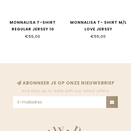
MONNALISA T-SHIRT
MONNALISA T- SHIRT M/L
REGULAR JERSEY 10
LOVE JERSEY
39H600_8002_0091
39H604_8002_0001
€55,00
€55,00
ABONNEER JE OP ONZE NIEUWSBRIEF
And stay up to date with our latest offers