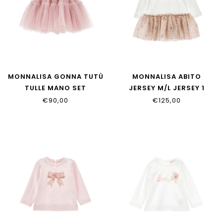
MONNALISA GONNA TUTÙ
MONNALISA ABITO
TULLE MANO SET
JERSEY M/L JERSEY 1
37HGON_T9945_0063
39H900_8002_0180
€90,00
€125,00