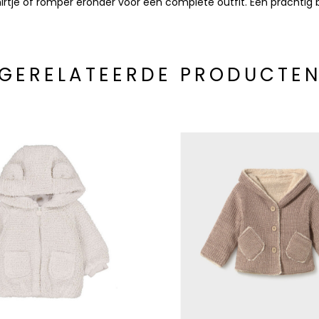
irtje of romper eronder voor een complete outfit. Een prachtig b
GERELATEERDE PRODUCTE