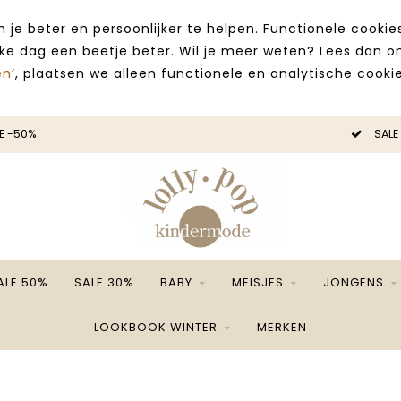
 je beter en persoonlijker te helpen. Functionele cooki
lke dag een beetje beter. Wil je meer weten? Lees dan 
en
’, plaatsen we alleen functionele en analytische cookie
E -50%
SALE
ALE 50%
SALE 30%
BABY
MEISJES
JONGENS
LOOKBOOK WINTER
MERKEN