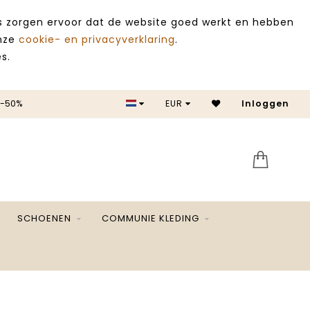
es zorgen ervoor dat de website goed werkt en hebben
onze
cookie- en privacyverklaring
.
s.
 -50%
EUR
Inloggen
SALE 
SCHOENEN
COMMUNIE KLEDING