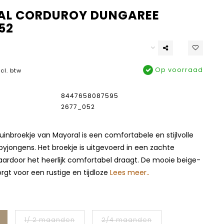
L CORDUROY DUNGAREE
52
Op voorraad
ncl. btw
8447658087595
2677_052
tuinbroekje van Mayoral is een comfortabele en stijlvolle
yjongens. Het broekje is uitgevoerd in een zachte
aardoor het heerlijk comfortabel draagt. De mooie beige-
rgt voor een rustige en tijdloze
Lees meer..
1/ 2 maanden
2/4 maanden