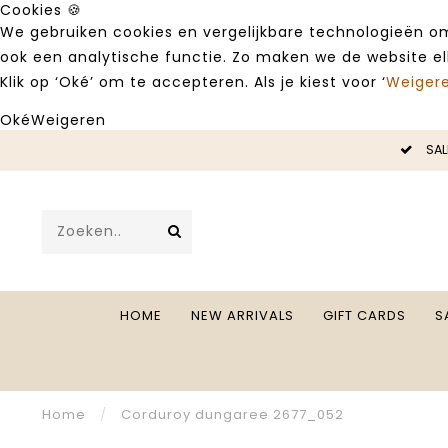
Cookies 🍪
We gebruiken cookies en vergelijkbare technologieën om
ook een analytische functie. Zo maken we de website e
Klik op ‘Oké’ om te accepteren. Als je kiest voor ‘
Weiger
Oké
Weigeren
LE -50%
SAL
HOME
NEW ARRIVALS
GIFT CARDS
S
Home
/
Corduroy dungaree 2677_052