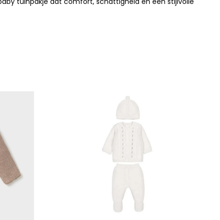
aby tuinpakje dat comfort, schattigheid en een stijlvolle
N