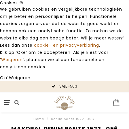
Cookies 🍪
We gebruiken cookies en vergelijkbare technologieën
om je beter en persoonlijker te helpen. Functionele
cookies zorgen ervoor dat de website goed werkt en
hebben ook een analytische functie. Zo maken we de
website elke dag een beetje beter. Wil je meer weten?
Lees dan onze
cookie- en privacyverklaring
.
Klik op ‘Oké’ om te accepteren. Als je kiest voor
‘
Weigeren
’, plaatsen we alleen functionele en
analytische cookies.
Oké
Weigeren
SALE -50%
Home
/
Denim pants 1522_056
MAYORAL DENIM PANTS 1522_056