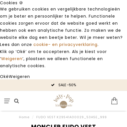
Cookies 🍪
We gebruiken cookies en vergelijkbare technologieën
om je beter en persoonlijker te helpen. Functionele
cookies zorgen ervoor dat de website goed werkt en
hebben ook een analytische functie. Zo maken we de
website elke dag een beetje beter. Wil je meer weten?
Lees dan onze
cookie- en privacyverklaring
.
Klik op ‘Oké’ om te accepteren. Als je kiest voor
‘
Weigeren
’, plaatsen we alleen functionele en
analytische cookies.
Oké
Weigeren
SALE -50%
Home
/
FUDO VEST K29541A00029_53A5E_999
MONCLER FUDO VEST