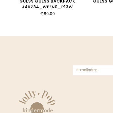
GUESS GUESS BACKPACK
GUESS G
J4RZ34_WFEN0_P13W
J4Y
€80,00