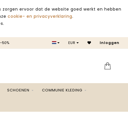
es zorgen ervoor dat de website goed werkt en hebben
onze
cookie- en privacyverklaring
.
s.
 -50%
EUR
Inloggen
SALE 
SCHOENEN
COMMUNIE KLEDING