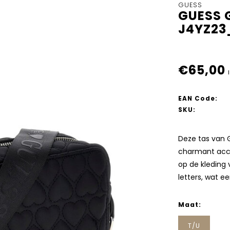
GUESS
GUESS 
J4YZ2
€65,00
EAN Code:
SKU:
Deze tas van 
charmant acce
op de kleding
letters, wat 
Maat:
T/U