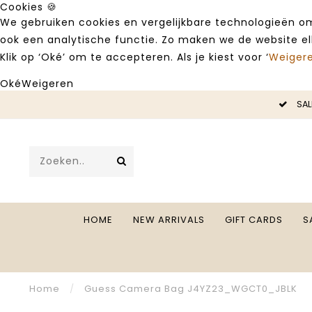
Cookies 🍪
We gebruiken cookies en vergelijkbare technologieën om
ook een analytische functie. Zo maken we de website e
Klik op ‘Oké’ om te accepteren. Als je kiest voor ‘
Weiger
Oké
Weigeren
LE -50%
SAL
HOME
NEW ARRIVALS
GIFT CARDS
S
Home
/
Guess Camera Bag J4YZ23_WGCT0_JBLK