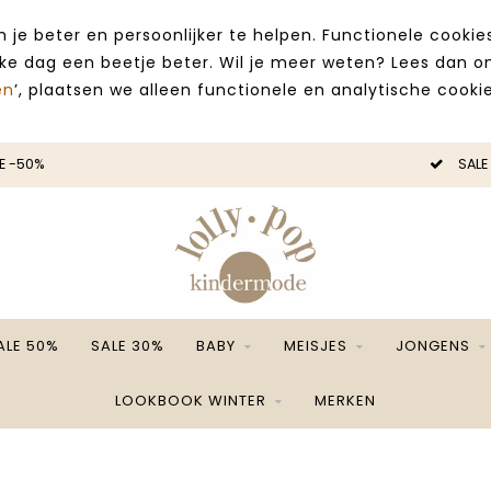
 je beter en persoonlijker te helpen. Functionele cooki
lke dag een beetje beter. Wil je meer weten? Lees dan 
en
’, plaatsen we alleen functionele en analytische cookie
E -50%
SALE
ALE 50%
SALE 30%
BABY
MEISJES
JONGENS
LOOKBOOK WINTER
MERKEN