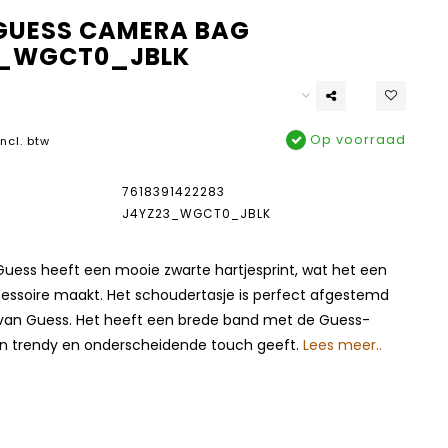
GUESS CAMERA BAG
3_WGCT0_JBLK
Op voorraad
Incl. btw
7618391422283
J4YZ23_WGCT0_JBLK
Guess heeft een mooie zwarte hartjesprint, wat het een
ssoire maakt. Het schoudertasje is perfect afgestemd
 van Guess. Het heeft een brede band met de Guess-
een trendy en onderscheidende touch geeft.
Lees meer..