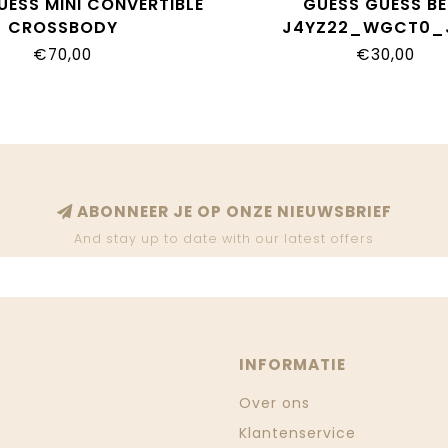
UESS MINI CONVERTIBLE
GUESS GUESS BE
CROSSBODY
J4YZ22_WGCT0_
Z29_WGCT0_G6R1
€70,00
€30,00
ABONNEER JE OP ONZE NIEUWSBRIEF
And stay up to date with our latest offers
INFORMATIE
Over ons
Klantenservice