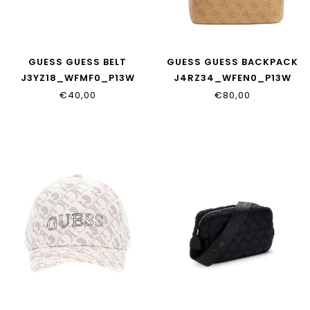
GUESS GUESS BELT
GUESS GUESS BACKPACK
J3YZ18_WFMF0_P13W
J4RZ34_WFEN0_P13W
€40,00
€80,00