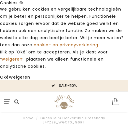
Cookies 🍪
We gebruiken cookies en vergelijkbare technologieën
om je beter en persoonlijker te helpen. Functionele
cookies zorgen ervoor dat de website goed werkt en
hebben ook een analytische functie. Zo maken we de
website elke dag een beetje beter. Wil je meer weten?
Lees dan onze
cookie- en privacyverklaring
.
Klik op ‘Oké’ om te accepteren. Als je kiest voor
‘
Weigeren
’, plaatsen we alleen functionele en
analytische cookies.
Oké
Weigeren
SALE -50%
Home
/
Guess Mini Convertible Crossbody
J4YZ29_WGCT0_G6R1