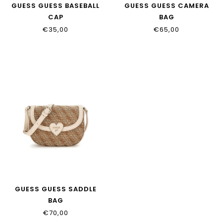
GUESS GUESS BASEBALL
GUESS GUESS CAMERA
CAP
BAG
J4YZ00_WO08O_P0FK
J4YZ23_WGCT0_JBLK
€35,00
€65,00
GUESS GUESS SADDLE
BAG
J4YZ06_WFV20_P13W
€70,00