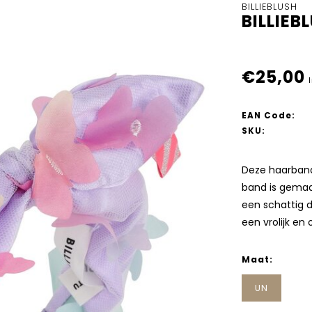
BILLIEBLUSH
BILLIE
€25,00
EAN Code:
SKU:
Deze haarband 
band is gemaa
een schattig de
een vrolijk en
Maat:
UN