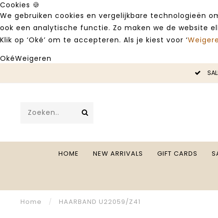
Cookies 🍪
We gebruiken cookies en vergelijkbare technologieën om
ook een analytische functie. Zo maken we de website e
Klik op ‘Oké’ om te accepteren. Als je kiest voor ‘
Weiger
Oké
Weigeren
LE -50%
SAL
HOME
NEW ARRIVALS
GIFT CARDS
S
Home
/
HAARBAND U22059/Z41