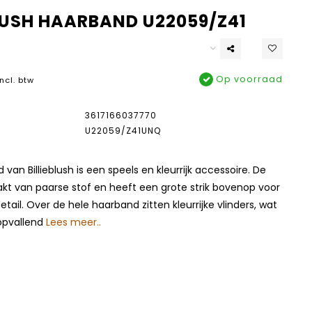
BLUSH HAARBAND U22059/Z41
Op voorraad
Incl. btw
3617166037770
U22059/Z41UNQ
van Billieblush is een speels en kleurrijk accessoire. De
kt van paarse stof en heeft een grote strik bovenop voor
tail. Over de hele haarband zitten kleurrijke vlinders, wat
 opvallend
Lees meer..