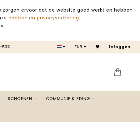
es zorgen ervoor dat de website goed werkt en hebben
onze
cookie- en privacyverklaring
.
s.
 -50%
EUR
Inloggen
SALE 
SCHOENEN
COMMUNIE KLEDING