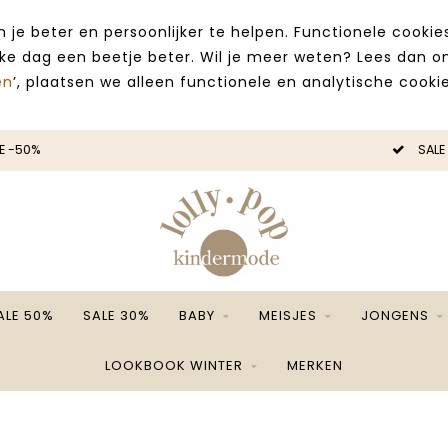
 je beter en persoonlijker te helpen. Functionele cooki
lke dag een beetje beter. Wil je meer weten? Lees dan 
en
’, plaatsen we alleen functionele en analytische cookie
E -50%
SALE
ALE 50%
SALE 30%
BABY
MEISJES
JONGENS
LOOKBOOK WINTER
MERKEN