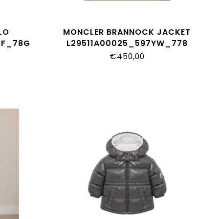
LO
MONCLER BRANNOCK JACKET
6F_78G
L29511A00025_597YW_778
€450,00