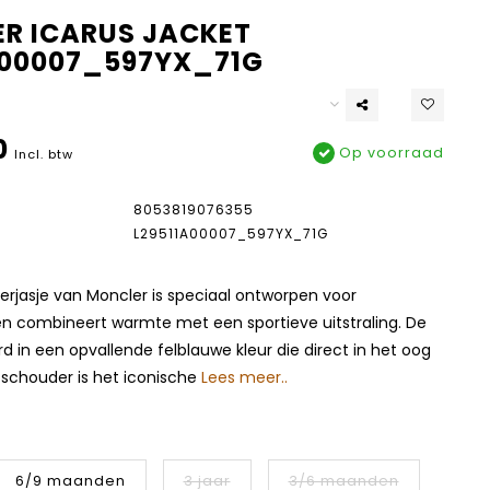
R ICARUS JACKET
A00007_597YX_71G
0
Op voorraad
Incl. btw
8053819076355
L29511A00007_597YX_71G
terjasje van Moncler is speciaal ontworpen voor
n combineert warmte met een sportieve uitstraling. De
erd in een opvallende felblauwe kleur die direct in het oog
 schouder is het iconische
Lees meer..
6/9 maanden
3 jaar
3/6 maanden