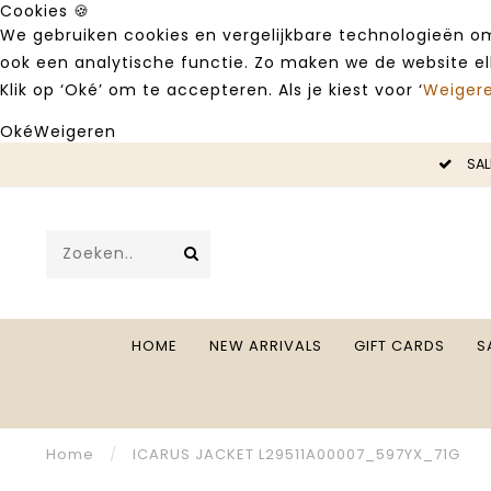
Cookies 🍪
We gebruiken cookies en vergelijkbare technologieën om
ook een analytische functie. Zo maken we de website e
Klik op ‘Oké’ om te accepteren. Als je kiest voor ‘
Weiger
Oké
Weigeren
LE -50%
SAL
HOME
NEW ARRIVALS
GIFT CARDS
S
Home
/
ICARUS JACKET L29511A00007_597YX_71G