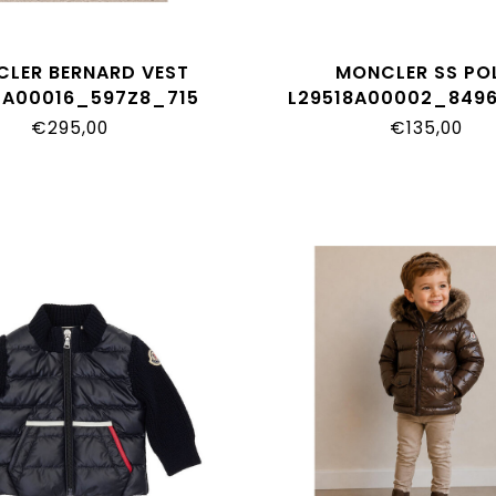
LER BERNARD VEST
MONCLER SS PO
1A00016_597Z8_715
L29518A00002_849
€295,00
€135,00