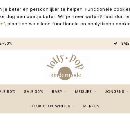
 je beter en persoonlijker te helpen. Functionele cooki
lke dag een beetje beter. Wil je meer weten? Lees dan 
en
’, plaatsen we alleen functionele en analytische cookie
E -50%
SALE
ALE 50%
SALE 30%
BABY
MEISJES
JONGENS
LOOKBOOK WINTER
MERKEN