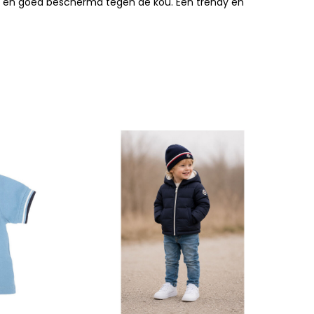
abel en goed beschermd tegen de kou. Een trendy en
N