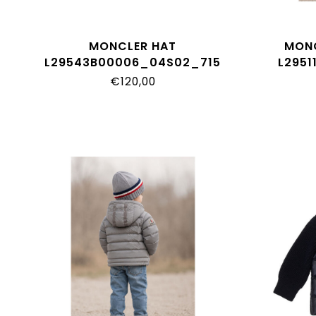
MONCLER HAT
MONC
L29543B00006_04S02_715
L2951
€120,00