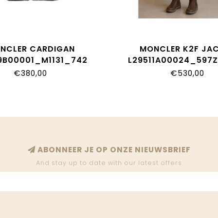
NCLER CARDIGAN
MONCLER K2F JA
9B00001_M1131_742
L29511A00024_597
€380,00
€530,00
ABONNEER JE OP ONZE NIEUWSBRIEF
And stay up to date with our latest offers