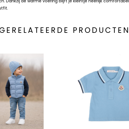
ch. Dankzij de warme voering blijft je kleintje heerlijk comfort
tfit.
GERELATEERDE PRODUCTE