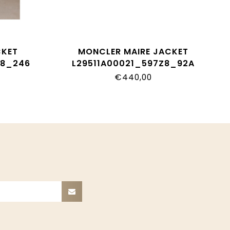
CKET
MONCLER MAIRE JACKET
Z8_246
L29511A00021_597Z8_92A
€440,00