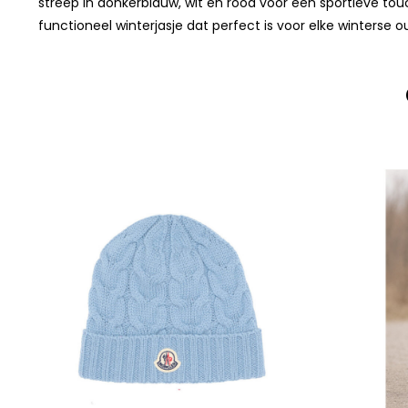
streep in donkerblauw, wit en rood voor een sportieve tou
functioneel winterjasje dat perfect is voor elke winterse ou