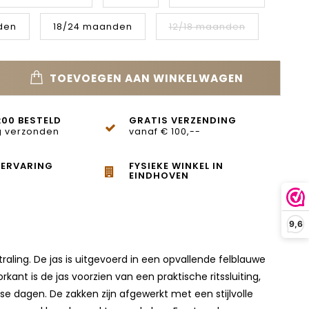
den
18/24 maanden
12/18 maanden
TOEVOEGEN AAN WINKELWAGEN
:00 BESTELD
GRATIS VERZENDING
 verzonden
vanaf € 100,--
 ERVARING
FYSIEKE WINKEL IN
EINDHOVEN
9,6
aling. De jas is uitgevoerd in een opvallende felblauwe
rkant is de jas voorzien van een praktische ritssluiting,
e dagen. De zakken zijn afgewerkt met een stijlvolle