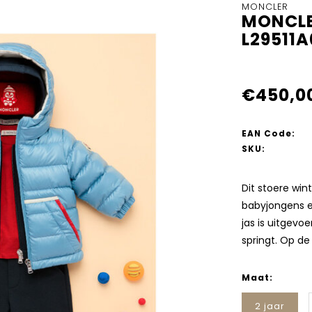
MONCLER
MONCLE
L29511
€450,0
EAN Code:
SKU:
Dit stoere win
babyjongens e
jas is uitgevo
springt. Op de
Maat:
2 jaar