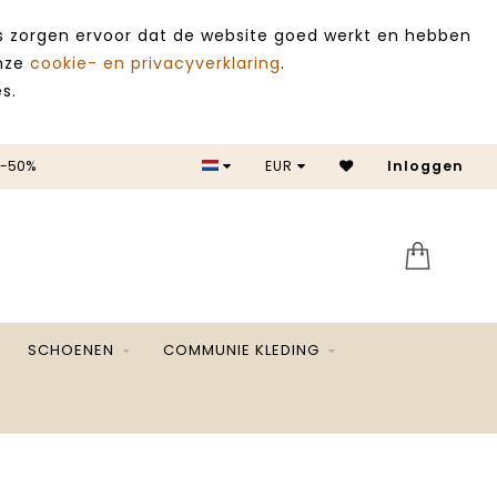
es zorgen ervoor dat de website goed werkt en hebben
onze
cookie- en privacyverklaring
.
s.
 -50%
EUR
Inloggen
SALE 
SCHOENEN
COMMUNIE KLEDING