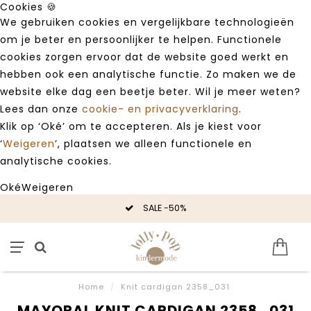
Cookies 🍪
We gebruiken cookies en vergelijkbare technologieën
om je beter en persoonlijker te helpen. Functionele
cookies zorgen ervoor dat de website goed werkt en
hebben ook een analytische functie. Zo maken we de
website elke dag een beetje beter. Wil je meer weten?
Lees dan onze
cookie- en privacyverklaring
.
Klik op ‘Oké’ om te accepteren. Als je kiest voor
‘
Weigeren
’, plaatsen we alleen functionele en
analytische cookies.
Oké
Weigeren
SALE -50%
Home
/
Knit cardigan 2358_031
MAYORAL KNIT CARDIGAN 2358_031