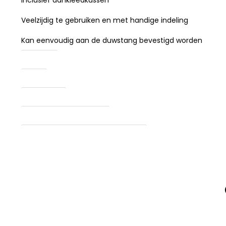
Inclusief aankleedkussen
Veelzijdig te gebruiken en met handige indeling
Kan eenvoudig aan de duwstang bevestigd worden
Subtitel
merk
Model jaar
Gewicht verpakt (kg's)
Gewicht zonder verpakking (kg's)