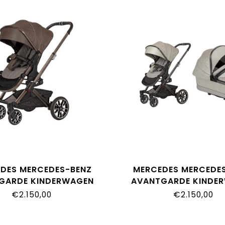
DES MERCEDES-BENZ
MERCEDES MERCEDE
GARDE KINDERWAGEN
AVANTGARDE KINDE
TARTUFO
BEIGE
€2.150,00
€2.150,00