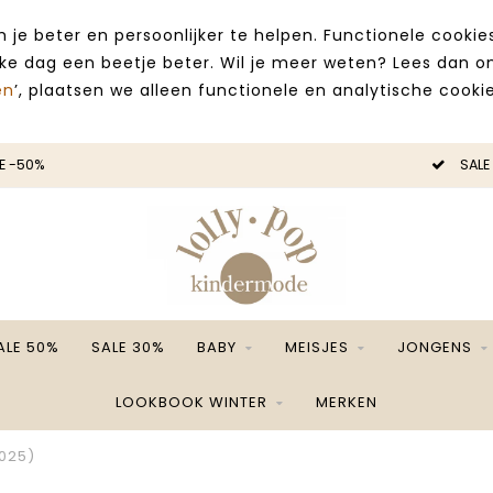
 je beter en persoonlijker te helpen. Functionele cooki
lke dag een beetje beter. Wil je meer weten? Lees dan 
en
’, plaatsen we alleen functionele en analytische cookie
E -50%
SALE
ALE 50%
SALE 30%
BABY
MEISJES
JONGENS
LOOKBOOK WINTER
MERKEN
025)