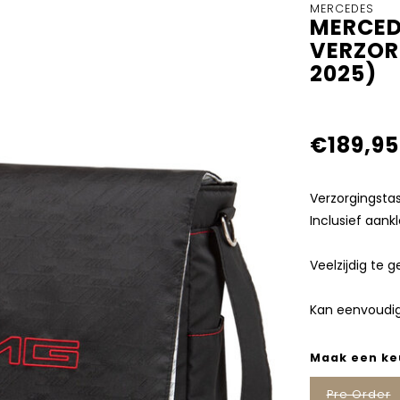
MERCEDES
MERCED
VERZOR
2025)
€189,95
Verzorgingst
Inclusief aank
Veelzijdig te 
Kan eenvoudi
Maak een ke
Pre Order