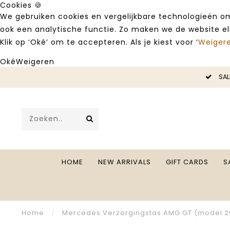
Cookies 🍪
We gebruiken cookies en vergelijkbare technologieën om
ook een analytische functie. Zo maken we de website e
Klik op ‘Oké’ om te accepteren. Als je kiest voor ‘
Weiger
Oké
Weigeren
LE -50%
SAL
HOME
NEW ARRIVALS
GIFT CARDS
S
Home
/
Mercedes Verzorgingstas AMG GT (model 2