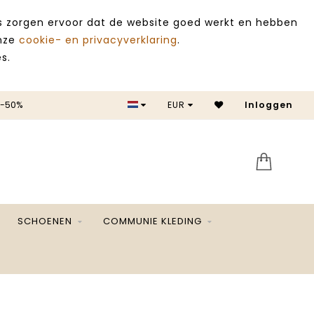
es zorgen ervoor dat de website goed werkt en hebben
onze
cookie- en privacyverklaring
.
s.
 -50%
EUR
Inloggen
SALE 
SCHOENEN
COMMUNIE KLEDING