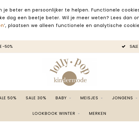
 je beter en persoonlijker te helpen. Functionele cooki
lke dag een beetje beter. Wil je meer weten? Lees dan 
en
’, plaatsen we alleen functionele en analytische cookie
E -50%
SALE
ALE 50%
SALE 30%
BABY
MEISJES
JONGENS
LOOKBOOK WINTER
MERKEN