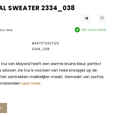
L SWEATER 2334_038
Op voorraad
Incl. btw
8447372327120
2334_038
trui van Mayoral heeft een warme bruine kleur, perfect
 seizoen. De trui is voorzien van twee knoopjes op de
 het aantrekken makkelijker maakt. Gemaakt van zachte,
 materialen
Lees meer..
n