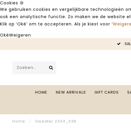
Cookies 🍪
We gebruiken cookies en vergelijkbare technologieën om
ook een analytische functie. Zo maken we de website e
Klik op ‘Oké’ om te accepteren. Als je kiest voor ‘
Weiger
Oké
Weigeren
LE -50%
SAL
HOME
NEW ARRIVALS
GIFT CARDS
S
Home
/
Sweater 2334_038