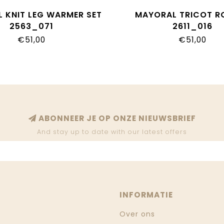
 KNIT LEG WARMER SET
MAYORAL TRICOT R
2563_071
2611_016
€51,00
€51,00
ABONNEER JE OP ONZE NIEUWSBRIEF
And stay up to date with our latest offers
INFORMATIE
Over ons