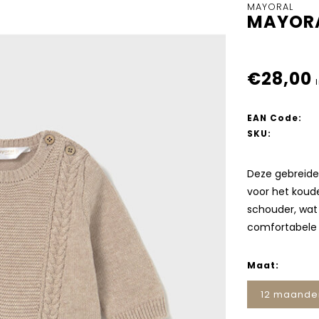
MAYORAL
MAYORA
€28,00
EAN Code:
SKU:
Deze gebreide 
voor het koude
schouder, wat
comfortabele
Maat:
12 maande