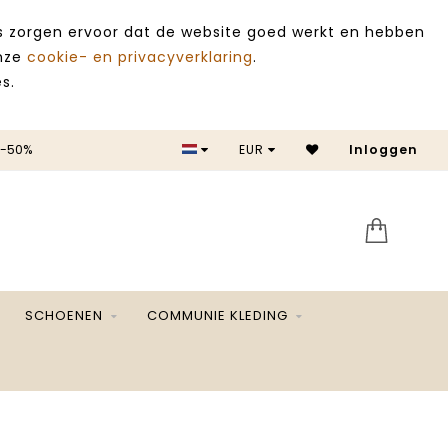
es zorgen ervoor dat de website goed werkt en hebben
onze
cookie- en privacyverklaring
.
s.
 -50%
EUR
Inloggen
SALE 
SCHOENEN
COMMUNIE KLEDING