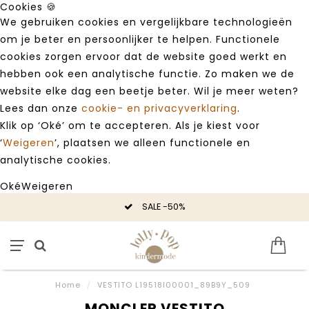
Cookies 🍪
We gebruiken cookies en vergelijkbare technologieën
om je beter en persoonlijker te helpen. Functionele
cookies zorgen ervoor dat de website goed werkt en
hebben ook een analytische functie. Zo maken we de
website elke dag een beetje beter. Wil je meer weten?
Lees dan onze
cookie- en privacyverklaring
.
Klik op ‘Oké’ om te accepteren. Als je kiest voor
‘
Weigeren
’, plaatsen we alleen functionele en
analytische cookies.
Oké
Weigeren
SALE -50%
Home
/
VESTITO L19518I00001_89B9Y_509
MONCLER VESTITO