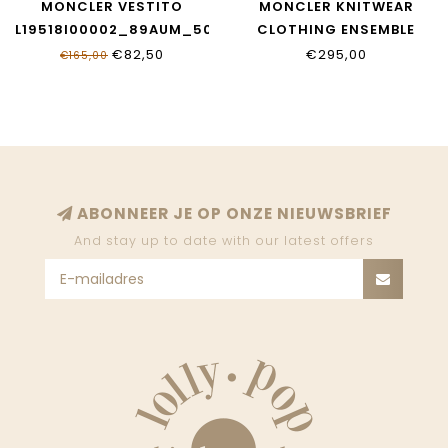
MONCLER VESTITO
MONCLER KNITWEAR
L19518I00002_89AUM_503
CLOTHING ENSEMBLE
L19518M00006_89B9Y_50
€82,50
€295,00
€165,00
ABONNEER JE OP ONZE NIEUWSBRIEF
And stay up to date with our latest offers