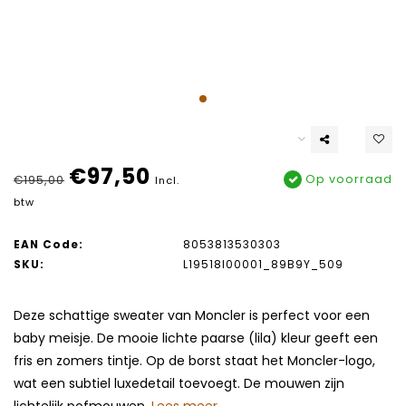
€97,50
Op voorraad
€195,00
Incl.
btw
EAN Code:
8053813530303
SKU:
L19518I00001_89B9Y_509
Deze schattige sweater van Moncler is perfect voor een
baby meisje. De mooie lichte paarse (lila) kleur geeft een
fris en zomers tintje. Op de borst staat het Moncler-logo,
wat een subtiel luxedetail toevoegt. De mouwen zijn