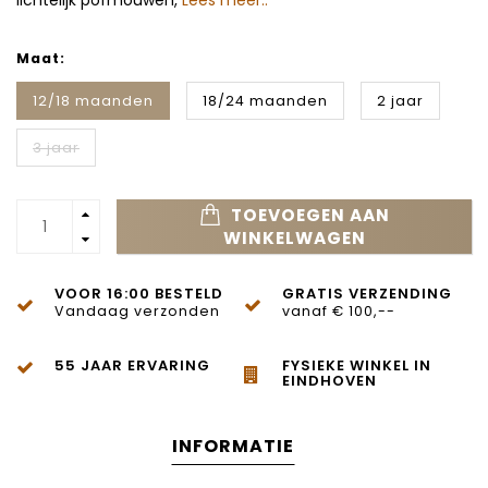
lichtelijk pofmouwen,
Lees meer..
Maat:
12/18 maanden
18/24 maanden
2 jaar
3 jaar
TOEVOEGEN AAN
WINKELWAGEN
VOOR 16:00 BESTELD
GRATIS VERZENDING
Vandaag verzonden
vanaf € 100,--
55 JAAR ERVARING
FYSIEKE WINKEL IN
EINDHOVEN
INFORMATIE