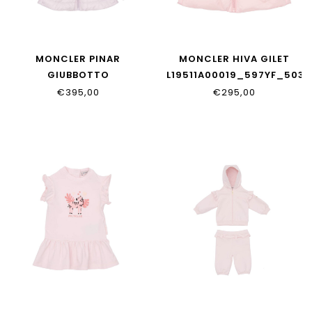
MONCLER PINAR
MONCLER HIVA GILET
GIUBBOTTO
L19511A00019_597YF_503
L19511A00009_597Z8_509
€395,00
€295,00