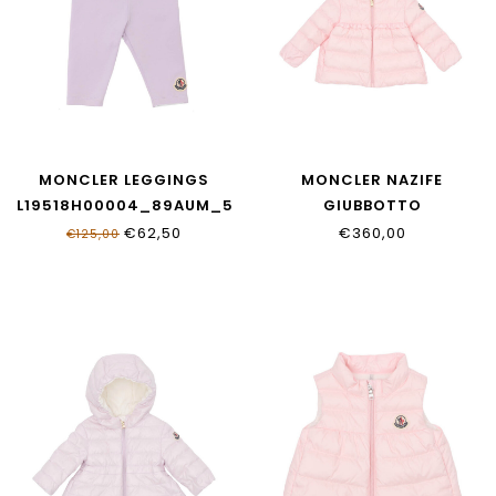
MONCLER LEGGINGS
MONCLER NAZIFE
L19518H00004_89AUM_509
GIUBBOTTO
L19511A00008_597YF_503
€62,50
€360,00
€125,00