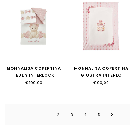
MONNALISA COPERTINA
MONNALISA COPERTINA
TEDDY INTERLOCK
GIOSTRA INTERLO
35H002_8001_0191
35H006_8000_0091
€109,00
€90,00
2
3
4
5