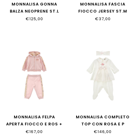
MONNALISA GONNA
MONNALISA FASCIA
BALZA NEOPRENE ST.L
FIOCCO JERSEY ST.M
31H702_8651_0080
39H004_8009_0080
€125,00
€37,00
MONNALISA FELPA
MONNALISA COMPLETO
APERTA FIOCCO E ROS +
TOP CON ROSA E P
PANTALONI
35H511_8000_0191
€167,00
€146,00