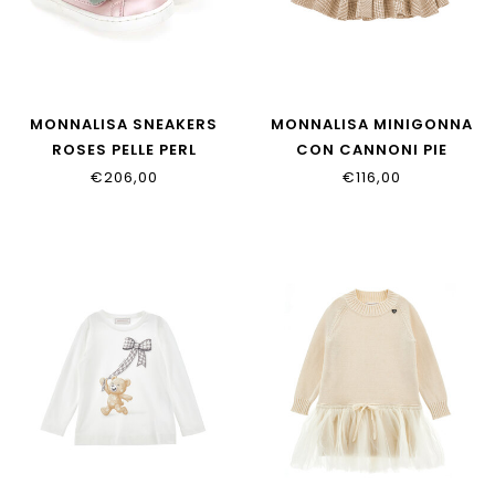
MONNALISA SNEAKERS
MONNALISA MINIGONNA
ROSES PELLE PERL
CON CANNONI PIE
83H001_8777_0194
17H701_8217_0203
€206,00
€116,00