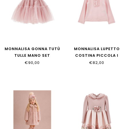
MONNALISA GONNA TUTÙ
MONNALISA LUPETTO
TULLE MANO SET
COSTINA PICCOLA I
37HGON_T9945_0063
37H617_8212_094F
€90,00
€82,00