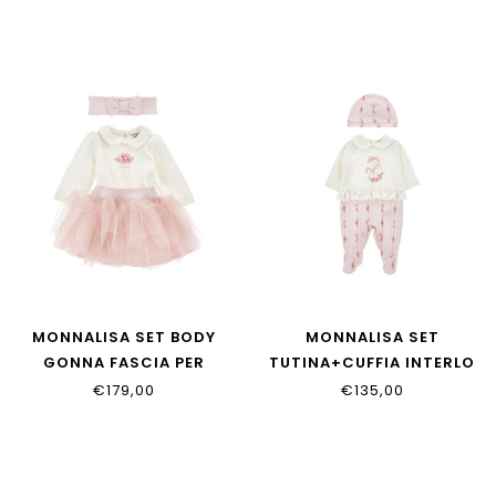
39H801_8006_094F
MONNALISA SET BODY
MONNALISA SET
GONNA FASCIA PER
TUTINA+CUFFIA INTERLO
35H517_8000_0191
35H510_8000_0191
€179,00
€135,00