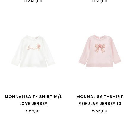
17H101_8033_0091
39H601_8002_0001
€245,00
€55,00
MONNALISA T- SHIRT M/L
MONNALISA T-SHIRT
LOVE JERSEY
REGULAR JERSEY 10
39H604_8002_0001
39H600_8002_0091
€55,00
€55,00